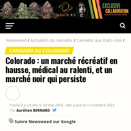
Newsweed
/
Actualités du cannabis
/
Cannabis aux Etats-Unis
/
CANNABIS AU COLORADO
Colorado : un marché récréatif en
hausse, médical au ralenti, et un
marché noir qui persiste
Publié
il y a 8 ans
le
30 mai 2018
- Mis à jour le 12 octobre 2022
Par
Aurélien BERNARD
Suivre Newsweed sur Google