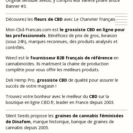
Original Sensible Seeds, y compris leur variété phare Bruce
Banner #3.
Découvrez les
fleurs de CBD
avec Le Chanvrier Français
Mon-Cbd-Francais.com est
le grossiste CBD en ligne pour
les professionnels
. Bénéficiez de prix de gros, livraison
(sous 24h), marques reconnues, des produits analysés et
contrôlés.
Weecl est le
fournisseur B2B français de référence
en
cannabinoïdes. Ils maitrisent la chaine de production
complète pour vous offrir les meilleurs produits.
Deli Hemp Pro,
grossiste CBD
de qualité pour assurer le
succès de votre magasin !
Trouvez votre bonheur avec le meilleur du
CBD
sur la
boutique en ligne CBD.fr, leader en France depuis 2003.
Silent Seeds propose les
graines de cannabis féminisées
de Dinafem
, marque historique, banque de graines de
cannabis depuis 2005.