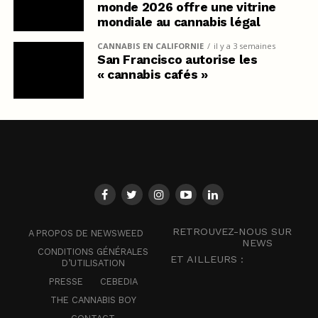
monde 2026 offre une vitrine
mondiale au cannabis légal
CANNABIS EN CALIFORNIE
il y a 3 semaines
San Francisco autorise les
« cannabis cafés »
RETROUVEZ-NOUS SUR
A PROPOS DE NEWSWEED
NEWS
CONDITIONS GÉNÉRALES
ET AILLEURS :
D’UTILISATION
PRESSE
CEBEDIA
THE CANNABIS BOY