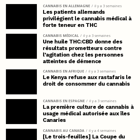
CANNABIS EN ALLEMAGNE
il y a 3 semaines
Les patients allemands
privilégient le cannabis médical à
forte teneur en THC
CANNABIS MÉDICAL
il y a 3 semaines
Une huile THC:CBD donne des
résultats prometteurs contre
l’agitation chez les personnes
atteintes de démence
CANNABIS EN AFRIQUE
il y a 3 semaines
Le Kenya refuse aux rastafaris le
droit de consommer du cannabis
CANNABIS EN ESPAGNE
il y a 3 semaines
La première culture de cannabis à
usage médical autorisée aux îles
Canaries
CANNABIS AU CANADA
il y a 4 semaines
[Le trois-feuilles] La Coupe du