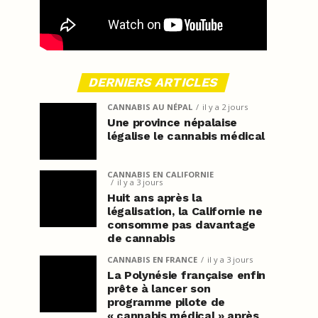
DERNIERS ARTICLES
CANNABIS AU NÉPAL
il y a 2 jours
Une province népalaise
légalise le cannabis médical
CANNABIS EN CALIFORNIE
il y a 3 jours
Huit ans après la
légalisation, la Californie ne
consomme pas davantage
de cannabis
CANNABIS EN FRANCE
il y a 3 jours
La Polynésie française enfin
prête à lancer son
programme pilote de
« cannabis médical » après