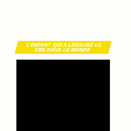
L’ENFANT QUI A LÉGALISÉ LE
CBD DANS LE MONDE