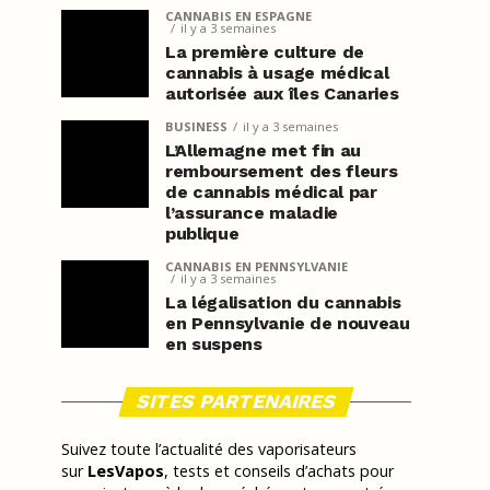
CANNABIS EN ESPAGNE
il y a 3 semaines
La première culture de
cannabis à usage médical
autorisée aux îles Canaries
BUSINESS
il y a 3 semaines
L’Allemagne met fin au
remboursement des fleurs
de cannabis médical par
l’assurance maladie
publique
CANNABIS EN PENNSYLVANIE
il y a 3 semaines
La légalisation du cannabis
en Pennsylvanie de nouveau
en suspens
SITES PARTENAIRES
Suivez toute l’actualité des vaporisateurs
sur
LesVapos
, tests et conseils d’achats pour