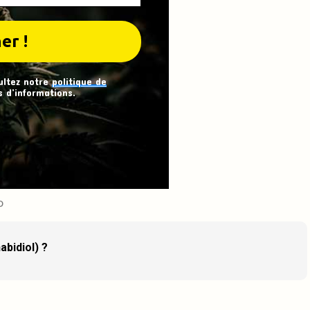
ultez notre
politique de
 d’informations.
D
abidiol) ?