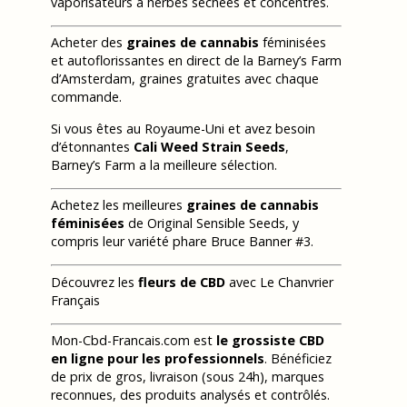
vaporisateurs à herbes séchées et concentrés.
Acheter des
graines de cannabis
féminisées
et autoflorissantes en direct de la Barney’s Farm
d’Amsterdam, graines gratuites avec chaque
commande.
Si vous êtes au Royaume-Uni et avez besoin
d’étonnantes
Cali Weed Strain Seeds
,
Barney’s Farm a la meilleure sélection.
Achetez les meilleures
graines de cannabis
féminisées
de Original Sensible Seeds, y
compris leur variété phare Bruce Banner #3.
Découvrez les
fleurs de CBD
avec Le Chanvrier
Français
Mon-Cbd-Francais.com est
le grossiste CBD
en ligne pour les professionnels
. Bénéficiez
de prix de gros, livraison (sous 24h), marques
reconnues, des produits analysés et contrôlés.