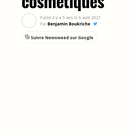
cosmétiques
Publié
il y a 5 ans
le
6 avril 2021
Par
Benjamin Boukriche
Suivre Newsweed sur Google