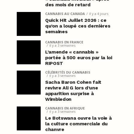
des mois de retard
CANNABIS AU CANADA
il y a 4 jours
Quick Hit Juillet 2026 : ce
qu’on a loupé ces dernières
semaines
CANNABIS EN FRANCE
il y a 3 semaines
L’amende « cannabis »
portée à 500 euros par la loi
RIPOST
CÉLÉBRITÉS DU CANNABIS
il y a 3 semaines
Sacha Baron Cohen fait
revivre Ali G lors d’une
apparition surprise à
Wimbledon
CANNABIS EN AFRIQUE
il y a 3 semaines
Le Botswana ouvre la voie à
la culture commerciale du
chanvre