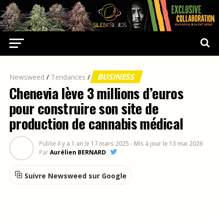
BUSINESS
Newsweed
/
Tendances
/
Chenevia lève 3 millions d’euros
pour construire son site de
production de cannabis médical
Publié
il y a 1 an
le
17 mars 2025
- Mis à jour le 13 mai 2026
Par
Aurélien BERNARD
Suivre Newsweed sur Google