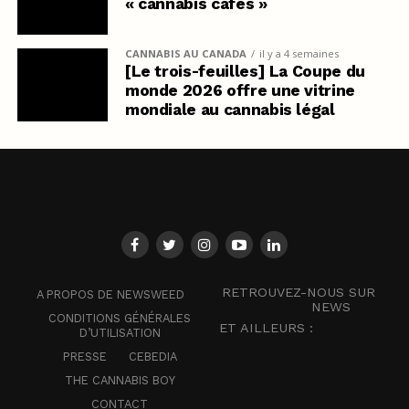
« cannabis cafés »
CANNABIS AU CANADA
il y a 4 semaines
[Le trois-feuilles] La Coupe du
monde 2026 offre une vitrine
mondiale au cannabis légal
RETROUVEZ-NOUS SUR
A PROPOS DE NEWSWEED
NEWS
CONDITIONS GÉNÉRALES
ET AILLEURS :
D’UTILISATION
PRESSE
CEBEDIA
THE CANNABIS BOY
CONTACT