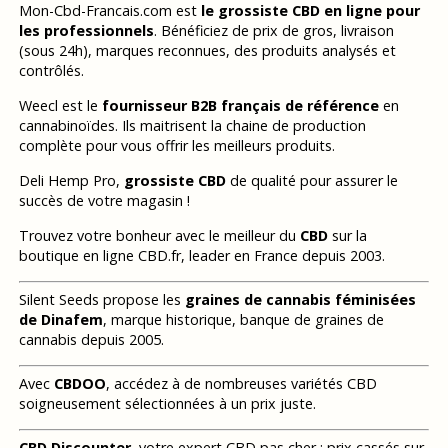
Mon-Cbd-Francais.com est
le grossiste CBD en ligne pour
les professionnels
. Bénéficiez de prix de gros, livraison
(sous 24h), marques reconnues, des produits analysés et
contrôlés.
Weecl est le
fournisseur B2B français de référence
en
cannabinoïdes. Ils maitrisent la chaine de production
complète pour vous offrir les meilleurs produits.
Deli Hemp Pro,
grossiste CBD
de qualité pour assurer le
succès de votre magasin !
Trouvez votre bonheur avec le meilleur du
CBD
sur la
boutique en ligne CBD.fr, leader en France depuis 2003.
Silent Seeds propose les
graines de cannabis féminisées
de Dinafem
, marque historique, banque de graines de
cannabis depuis 2005.
Avec
CBDOO
, accédez à de nombreuses variétés CBD
soigneusement sélectionnées à un prix juste.
CBD Discounter
, votre expert CBD pas cher : prix cassés sur