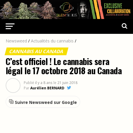
Newsweed
/
Actualités du cannabis
/
CANNABIS AU CANADA
C’est officiel ! Le cannabis sera
légal le 17 octobre 2018 au Canada
Publié
il y a 8 ans
le
21 juin 2018
Par
Aurélien BERNARD
Suivre Newsweed sur Google