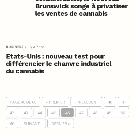
Brunswick songe à privatiser
les ventes de cannabis
BUSINESS
il y a 7 ans
Etats-Unis : nouveau test pour
différencier le chanvre industriel
du cannabis
PAGE 46 DE 66
« PREMIER
‹ PRÉCÉDENT
40
41
42
43
44
45
46
47
48
49
50
60
SUIVANT ›
DERNIER »