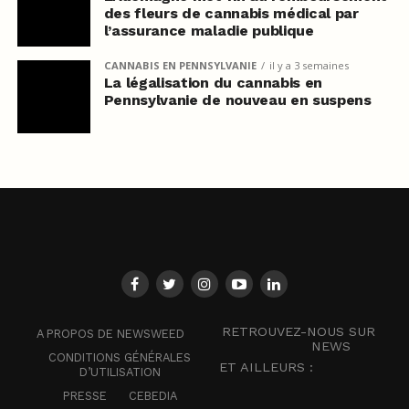
des fleurs de cannabis médical par
l’assurance maladie publique
CANNABIS EN PENNSYLVANIE
il y a 3 semaines
La légalisation du cannabis en
Pennsylvanie de nouveau en suspens
RETROUVEZ-NOUS SUR
A PROPOS DE NEWSWEED
NEWS
CONDITIONS GÉNÉRALES
ET AILLEURS :
D’UTILISATION
PRESSE
CEBEDIA