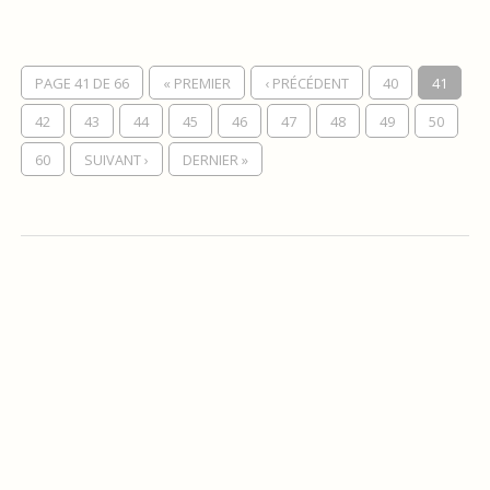
PAGE 41 DE 66
« PREMIER
‹ PRÉCÉDENT
40
41
42
43
44
45
46
47
48
49
50
60
SUIVANT ›
DERNIER »