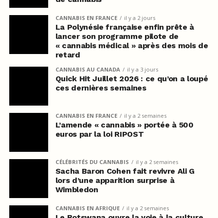
CANNABIS EN FRANCE
il y a 2 jours
La Polynésie française enfin prête à
lancer son programme pilote de
« cannabis médical » après des mois de
retard
CANNABIS AU CANADA
il y a 3 jours
Quick Hit Juillet 2026 : ce qu’on a loupé
ces dernières semaines
CANNABIS EN FRANCE
il y a 2 semaines
L’amende « cannabis » portée à 500
euros par la loi RIPOST
CÉLÉBRITÉS DU CANNABIS
il y a 2 semaines
Sacha Baron Cohen fait revivre Ali G
lors d’une apparition surprise à
Wimbledon
CANNABIS EN AFRIQUE
il y a 2 semaines
Le Botswana ouvre la voie à la culture