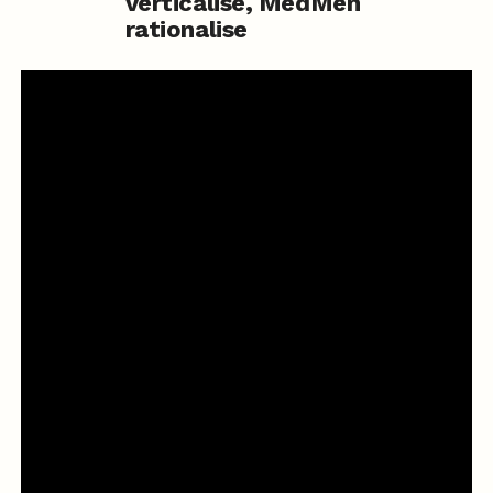
verticalise, MedMen
rationalise