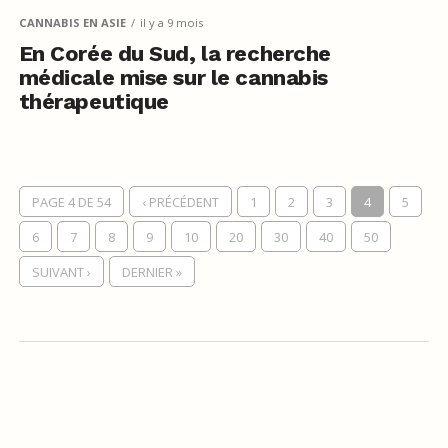
CANNABIS EN ASIE
il y a 9 mois
En Corée du Sud, la recherche
médicale mise sur le cannabis
thérapeutique
PAGE 4 DE 54
‹ PRÉCÉDENT
1
2
3
4
5
6
7
8
9
10
20
30
40
50
SUIVANT ›
DERNIER »