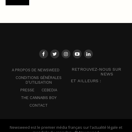
RETROUVEZ-NOUS SUR
A PROPOS DE NEWSWEED
NEWS
CONDITIONS GÉNÉRALES
ET AILLEURS :
D’UTILISATION
PRESSE
CEBEDIA
THE CANNABIS BOY
CONTACT
Newsweed est le premier média français sur l'actualité légale et