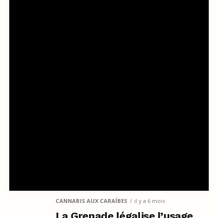
CANNABIS AUX CARAÏBES
il y a 6 mois
La Grenade légalise l’usage