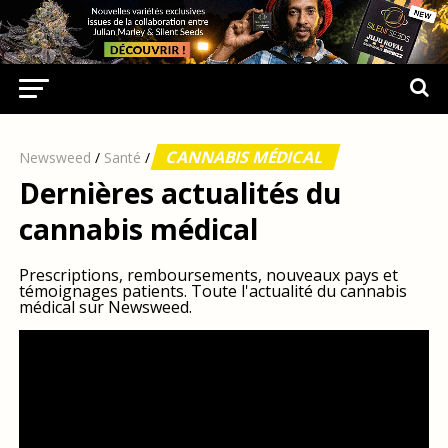
CANNABIS MÉDICAL
Newsweed
/
Santé
/
Dernières actualités du
cannabis médical
Prescriptions, remboursements, nouveaux pays et
témoignages patients. Toute l'actualité du cannabis
médical sur Newsweed.