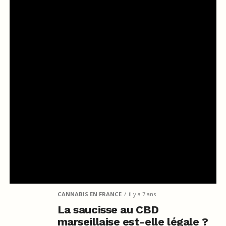
CANNABIS EN FRANCE
il y a 7 ans
La saucisse au CBD
marseillaise est-elle légale ?