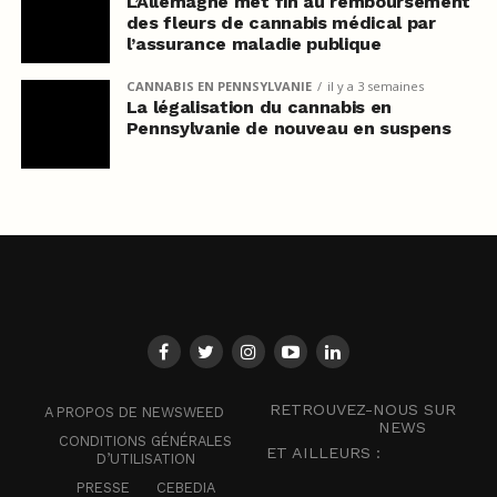
L’Allemagne met fin au remboursement
des fleurs de cannabis médical par
l’assurance maladie publique
CANNABIS EN PENNSYLVANIE
il y a 3 semaines
La légalisation du cannabis en
Pennsylvanie de nouveau en suspens
RETROUVEZ-NOUS SUR
A PROPOS DE NEWSWEED
NEWS
CONDITIONS GÉNÉRALES
ET AILLEURS :
D’UTILISATION
PRESSE
CEBEDIA