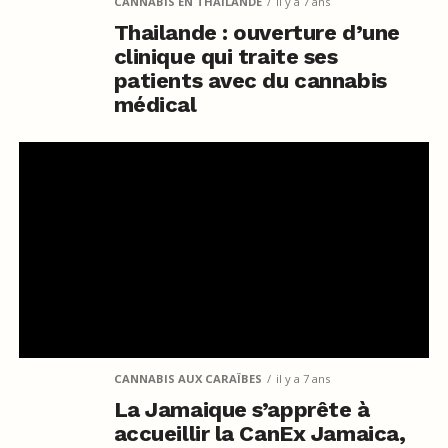
CANNABIS EN THAÏLANDE
il y a 7 ans
Thailande : ouverture d’une
clinique qui traite ses
patients avec du cannabis
médical
CANNABIS AUX CARAÏBES
il y a 7 ans
La Jamaique s’apprête à
accueillir la CanEx Jamaica,