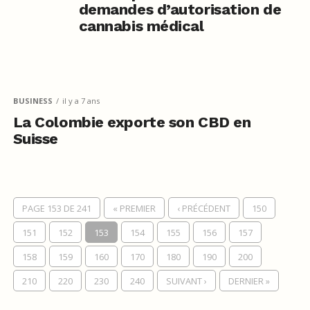
demandes d’autorisation de
cannabis médical
BUSINESS
il y a 7 ans
La Colombie exporte son CBD en
Suisse
PAGE 153 DE 241
« PREMIER
‹ PRÉCÉDENT
150
151
152
153
154
155
156
157
158
159
160
170
180
190
200
210
220
230
240
SUIVANT ›
DERNIER »