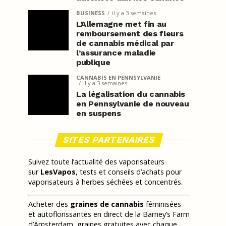
BUSINESS
il y a 3 semaines
L’Allemagne met fin au
remboursement des fleurs
de cannabis médical par
l’assurance maladie
publique
CANNABIS EN PENNSYLVANIE
il y a 3 semaines
La légalisation du cannabis
en Pennsylvanie de nouveau
en suspens
SITES PARTENAIRES
Suivez toute l’actualité des vaporisateurs
sur
LesVapos
, tests et conseils d’achats pour
vaporisateurs à herbes séchées et concentrés.
Acheter des
graines de cannabis
féminisées
et autoflorissantes en direct de la Barney’s Farm
d’Amsterdam, graines gratuites avec chaque