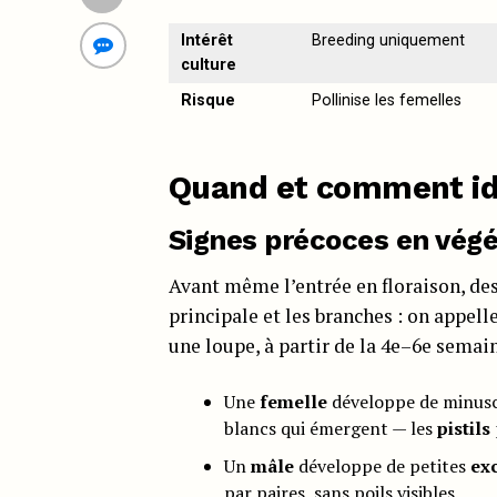
Intérêt
Breeding uniquement
culture
Risque
Pollinise les femelles
Quand et comment ide
Signes précoces en vég
Avant même l’entrée en floraison, des 
principale et les branches : on appell
une loupe, à partir de la 4e–6e semai
Une
femelle
développe de minus
blancs qui émergent — les
pistils
Un
mâle
développe de petites
ex
par paires, sans poils visibles.