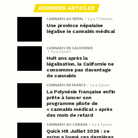
DERNIERS ARTICLES
CANNABIS AU NÉPAL
il y a 17 heures
Une province népalaise
légalise le cannabis médical
CANNABIS EN CALIFORNIE
il y a 2 jours
Huit ans après la
légalisation, la Californie ne
consomme pas davantage
de cannabis
CANNABIS EN FRANCE
il y a 2 jours
La Polynésie française enfin
prête à lancer son
programme pilote de
« cannabis médical » après
des mois de retard
CANNABIS AU CANADA
il y a 3 jours
Quick Hit Juillet 2026 : ce
qu’on a loupé ces dernières