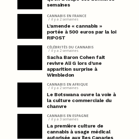
semaines
CANNABIS EN FRANCE
il y a 2 semaines
L’amende « cannabis »
portée à 500 euros par la loi
RIPOST
CÉLÉBRITÉS DU CANNABIS
il y a 2 semaines
Sacha Baron Cohen fait
revivre Ali G lors d’une
apparition surprise à
Wimbledon
CANNABIS EN AFRIQUE
il y a 2 semaines
Le Botswana ouvre la voie à
la culture commerciale du
chanvre
CANNABIS EN ESPAGNE
il y a 3 semaines
La première culture de
cannabis à usage médical
autorisée aux îles Canaries