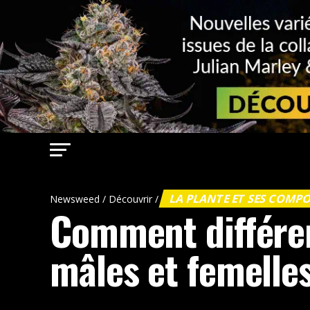
LA PLANTE ET SES COMP
Newsweed
/
Découvrir
/
Comment différen
mâles et femelle