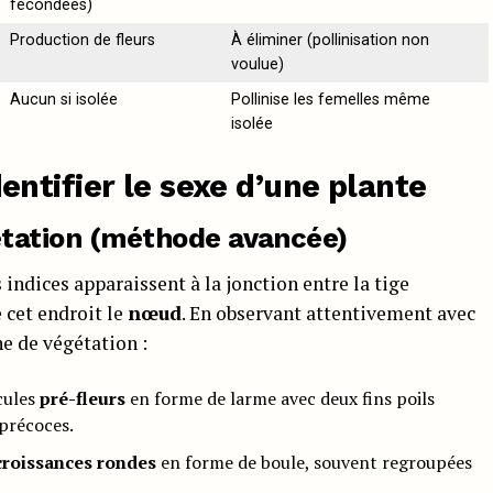
fécondées)
Production de fleurs
À éliminer (pollinisation non
voulue)
Aucun si isolée
Pollinise les femelles même
isolée
ntifier le sexe d’une plante
étation (méthode avancée)
indices apparaissent à la jonction entre la tige
e cet endroit le
nœud
. En observant attentivement avec
ne de végétation :
cules
pré-fleurs
en forme de larme avec deux fins poils
précoces.
croissances rondes
en forme de boule, souvent regroupées