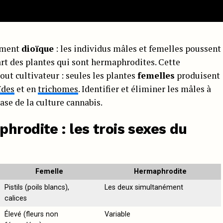
lement
dioïque
: les individus mâles et femelles poussent
rt des plantes qui sont hermaphrodites. Cette
out cultivateur : seules les plantes
femelles
produisent
ïdes
et en
trichomes
. Identifier et éliminer les mâles à
se de la culture cannabis.
hrodite : les trois sexes du
Femelle
Hermaphrodite
Pistils (poils blancs),
Les deux simultanément
calices
Élevé (fleurs non
Variable