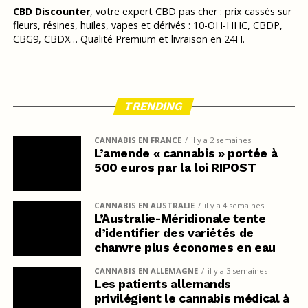
CBD Discounter
, votre expert CBD pas cher : prix cassés sur
fleurs, résines, huiles, vapes et dérivés : 10-OH-HHC, CBDP,
CBG9, CBDX… Qualité Premium et livraison en 24H.
TRENDING
CANNABIS EN FRANCE
il y a 2 semaines
L’amende « cannabis » portée à
500 euros par la loi RIPOST
CANNABIS EN AUSTRALIE
il y a 4 semaines
L’Australie-Méridionale tente
d’identifier des variétés de
chanvre plus économes en eau
CANNABIS EN ALLEMAGNE
il y a 3 semaines
Les patients allemands
privilégient le cannabis médical à