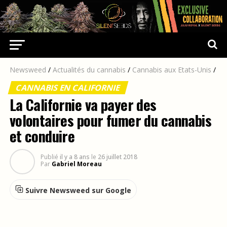
Newsweed
/
Actualités du cannabis
/
Cannabis aux Etats-Unis
/
CANNABIS EN CALIFORNIE
La Californie va payer des
volontaires pour fumer du cannabis
et conduire
Publié
il y a 8 ans
le
26 juillet 2018
Par
Gabriel Moreau
Suivre Newsweed sur Google