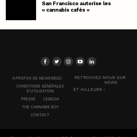
San Francisco autorise les
« cannabis cafés »
RETROUVEZ-NOUS SUR
A PROPOS DE NEWSWEED
NEWS
CONDITIONS GÉNÉRALES
ET AILLEURS :
D’UTILISATION
PRESSE
CEBEDIA
THE CANNABIS BOY
CONTACT