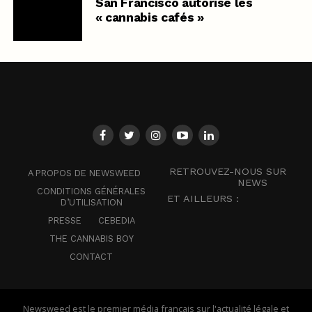
San Francisco autorise les
« cannabis cafés »
RETROUVEZ-NOUS SUR
A PROPOS DE NEWSWEED
NEWS
CONDITIONS GÉNÉRALES
ET AILLEURS :
D’UTILISATION
PRESSE
CEBEDIA
THE CANNABIS BOY
CONTACT
Newsweed est le premier média français sur l'actualité légale et