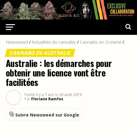
Newsweed
/
Actualités du cannabis
/
Cannabis en Océanie
/
CANNABIS EN AUSTRALIE
Australie : les démarches pour
obtenir une licence vont être
facilitées
Publié
il y a 7 ans
le
20 août 2019
Par
Floriane Ramfos
Suivre Newsweed sur Google