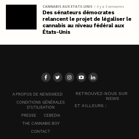
CANNABIS AUX ETATS-UNIS
il y a 3 semaines
Des sénateurs démocrates
relancent le projet de légaliser le
cannabis au niveau fédéral aux
États-Unis
RETROUVEZ-NOUS SUR
A PROPOS DE NEWSWEED
NEWS
CONDITIONS GÉNÉRALES
ET AILLEURS :
D’UTILISATION
PRESSE
CEBEDIA
THE CANNABIS BOY
CONTACT