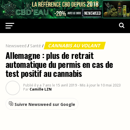
CANNABIS AU VOLANT
Newsweed
/
Santé
/
Allemagne : plus de retrait
automatique du permis en cas de
test positif au cannabis
Publié
il y a 7 ans
le
15 avril 2019
- Mis à jour le 10 mai 2023
Par
Camille LZN
Suivre Newsweed sur Google