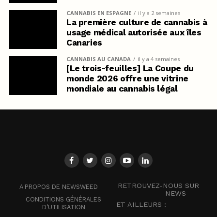
CANNABIS EN ESPAGNE
il y a 2 semaines
La première culture de cannabis à
usage médical autorisée aux îles
Canaries
CANNABIS AU CANADA
il y a 4 semaines
[Le trois-feuilles] La Coupe du
monde 2026 offre une vitrine
mondiale au cannabis légal
RETROUVEZ-NOUS SUR
A PROPOS DE NEWSWEED
NEWS
CONDITIONS GÉNÉRALES
ET AILLEURS :
D’UTILISATION