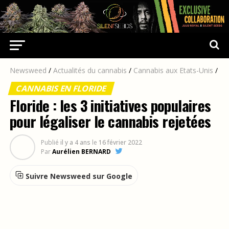
Newsweed
/
Actualités du cannabis
/
Cannabis aux Etats-Unis
/
CANNABIS EN FLORIDE
Floride : les 3 initiatives populaires
pour légaliser le cannabis rejetées
Publié
il y a 4 ans
le
16 février 2022
Par
Aurélien BERNARD
Suivre Newsweed sur Google