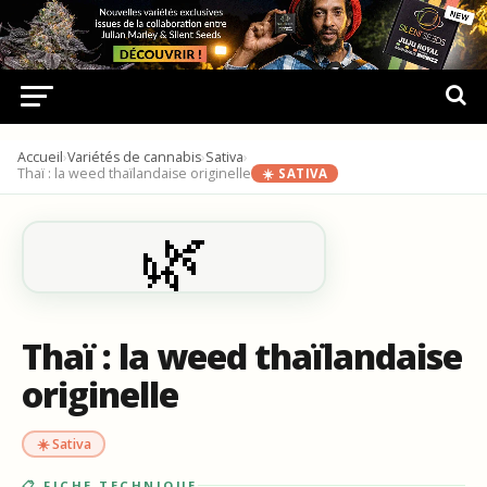
Accueil
›
Variétés de cannabis
›
Sativa
›
Thaï : la weed thaïlandaise originelle
☀️ SATIVA
🌿
Thaï : la weed thaïlandaise
originelle
☀️ Sativa
📋 FICHE TECHNIQUE