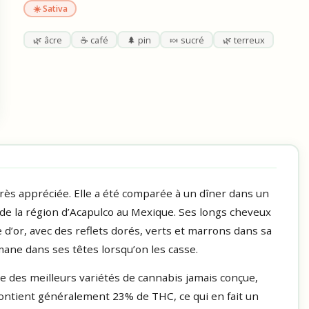
☀️ Sativa
🌿 âcre
☕ café
🌲 pin
🍬 sucré
🌿 terreux
 très appréciée. Elle a été comparée à un dîner dans un
t de la région d’Acapulco au Mexique. Ses longs cheveux
d’or, avec des reflets dorés, verts et marrons dans sa
ane dans ses têtes lorsqu’on les casse.
ne des meilleurs variétés de cannabis jamais conçue,
 contient généralement 23% de THC, ce qui en fait un