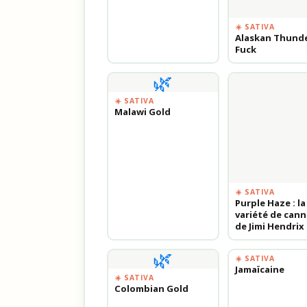
☀️ SATIVA
Alaskan Thund
Fuck
🌿
☀️ SATIVA
Malawi Gold
☀️ SATIVA
Purple Haze : la
variété de cann
de Jimi Hendrix
🌿
☀️ SATIVA
Jamaïcaine
☀️ SATIVA
Colombian Gold