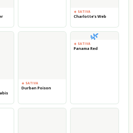
☀️ SATIVA
er
Charlotte’s Web
🌿
☀️ SATIVA
Panama Red
☀️ SATIVA
Durban Poison
abis