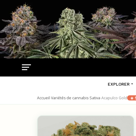
EXPLORER
Accueil
›
Variétés de cannabis
›
Sativa
›
Acapulco Gold
☀️