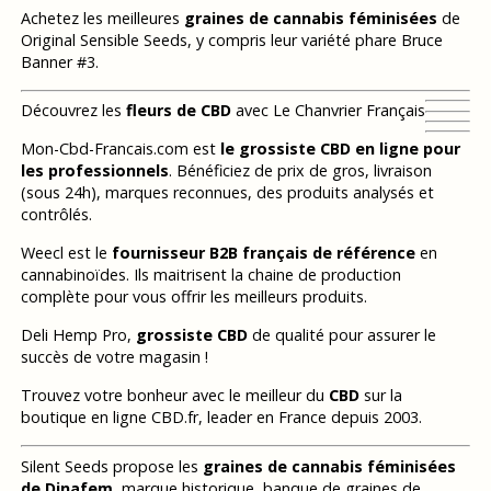
Achetez les meilleures
graines de cannabis féminisées
de
Original Sensible Seeds, y compris leur variété phare Bruce
Banner #3.
Découvrez les
fleurs de CBD
avec Le Chanvrier Français
Mon-Cbd-Francais.com est
le grossiste CBD en ligne pour
les professionnels
. Bénéficiez de prix de gros, livraison
(sous 24h), marques reconnues, des produits analysés et
contrôlés.
Weecl est le
fournisseur B2B français de référence
en
cannabinoïdes. Ils maitrisent la chaine de production
complète pour vous offrir les meilleurs produits.
Deli Hemp Pro,
grossiste CBD
de qualité pour assurer le
succès de votre magasin !
Trouvez votre bonheur avec le meilleur du
CBD
sur la
boutique en ligne CBD.fr, leader en France depuis 2003.
Silent Seeds propose les
graines de cannabis féminisées
de Dinafem
, marque historique, banque de graines de