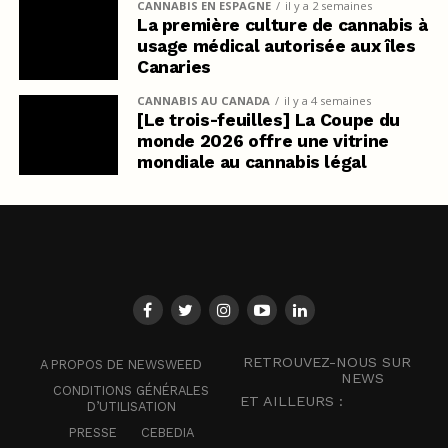
CANNABIS EN ESPAGNE
il y a 2 semaines
La première culture de cannabis à
usage médical autorisée aux îles
Canaries
CANNABIS AU CANADA
il y a 4 semaines
[Le trois-feuilles] La Coupe du
monde 2026 offre une vitrine
mondiale au cannabis légal
RETROUVEZ-NOUS SUR
A PROPOS DE NEWSWEED
NEWS
CONDITIONS GÉNÉRALES
ET AILLEURS :
D’UTILISATION
PRESSE
CEBEDIA