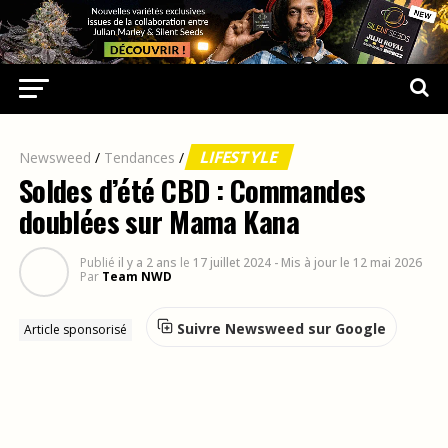
LIFESTYLE
Newsweed
/
Tendances
/
Soldes d’été CBD : Commandes
doublées sur Mama Kana
Publié
il y a 2 ans
le
17 juillet 2024
- Mis à jour le 12 mai 2026
Par
Team NWD
Suivre Newsweed sur Google
Article sponsorisé