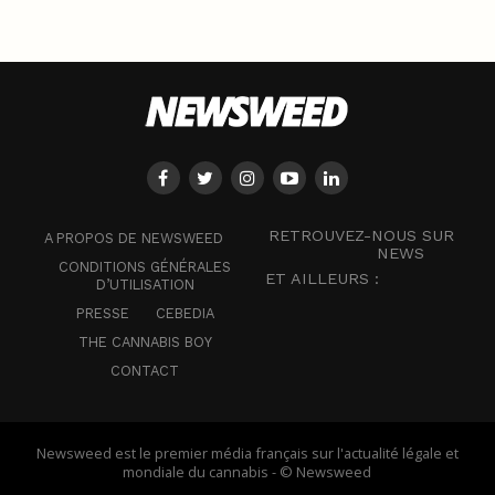
RETROUVEZ-NOUS SUR
A PROPOS DE NEWSWEED
NEWS
CONDITIONS GÉNÉRALES
ET AILLEURS :
D’UTILISATION
PRESSE
CEBEDIA
THE CANNABIS BOY
CONTACT
Newsweed est le premier média français sur l'actualité légale et
mondiale du cannabis - © Newsweed