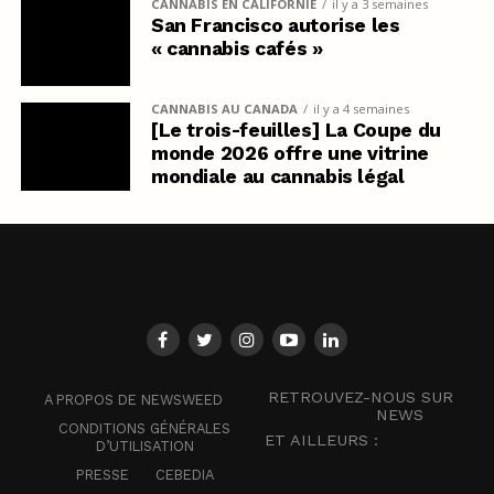
CANNABIS EN CALIFORNIE
il y a 3 semaines
San Francisco autorise les
« cannabis cafés »
CANNABIS AU CANADA
il y a 4 semaines
[Le trois-feuilles] La Coupe du
monde 2026 offre une vitrine
mondiale au cannabis légal
RETROUVEZ-NOUS SUR
A PROPOS DE NEWSWEED
NEWS
CONDITIONS GÉNÉRALES
ET AILLEURS :
D’UTILISATION
PRESSE
CEBEDIA