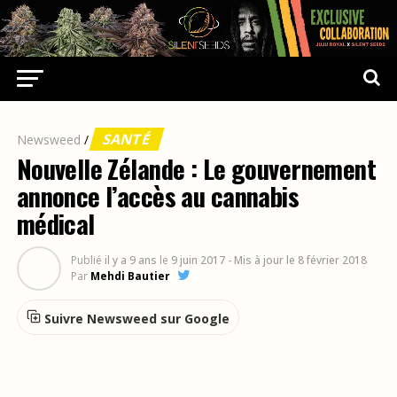
SANTÉ
Newsweed
/
Nouvelle Zélande : Le gouvernement
annonce l’accès au cannabis
médical
Publié
il y a 9 ans
le
9 juin 2017
- Mis à jour le 8 février 2018
Par
Mehdi Bautier
Suivre Newsweed sur Google