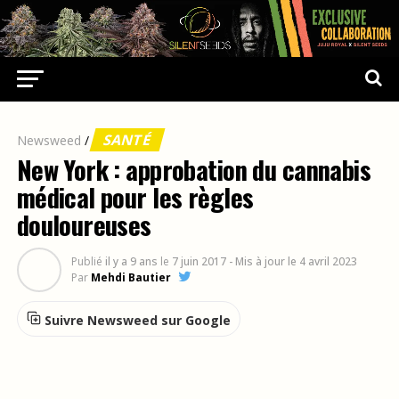
SANTÉ
Newsweed
/
New York : approbation du cannabis
médical pour les règles
douloureuses
Publié
il y a 9 ans
le
7 juin 2017
- Mis à jour le 4 avril 2023
Par
Mehdi Bautier
Suivre Newsweed sur Google