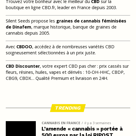
Trouvez votre bonheur avec le meilleur du
CBD
sur la
boutique en ligne CBD.fr, leader en France depuis 2003.
Silent Seeds propose les
graines de cannabis féminisées
de Dinafem
, marque historique, banque de graines de
cannabis depuis 2005.
Avec
CBDOO
, accédez à de nombreuses variétés CBD
soigneusement sélectionnées à un prix juste.
CBD Discounter
, votre expert CBD pas cher : prix cassés sur
fleurs, résines, huiles, vapes et dérivés : 10-OH-HHC, CBDP,
CBG9, CBDX… Qualité Premium et livraison en 24H.
TRENDING
CANNABIS EN FRANCE
il y a 3 semaines
L’amende « cannabis » portée à
500 euros par la loi RIPOST