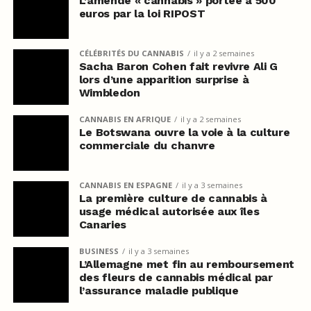
L’amende « cannabis » portée à 500
euros par la loi RIPOST
CÉLÉBRITÉS DU CANNABIS
il y a 2 semaines
Sacha Baron Cohen fait revivre Ali G
lors d’une apparition surprise à
Wimbledon
CANNABIS EN AFRIQUE
il y a 2 semaines
Le Botswana ouvre la voie à la culture
commerciale du chanvre
CANNABIS EN ESPAGNE
il y a 3 semaines
La première culture de cannabis à
usage médical autorisée aux îles
Canaries
BUSINESS
il y a 3 semaines
L’Allemagne met fin au remboursement
des fleurs de cannabis médical par
l’assurance maladie publique