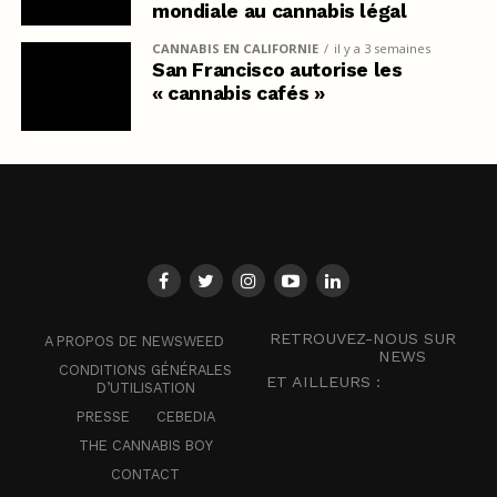
mondiale au cannabis légal
CANNABIS EN CALIFORNIE
il y a 3 semaines
San Francisco autorise les
« cannabis cafés »
RETROUVEZ-NOUS SUR
A PROPOS DE NEWSWEED
NEWS
CONDITIONS GÉNÉRALES
ET AILLEURS :
D’UTILISATION
PRESSE
CEBEDIA
THE CANNABIS BOY
CONTACT