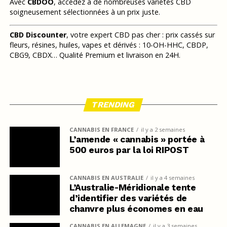
Avec
CBDOO
, accédez à de nombreuses variétés CBD
soigneusement sélectionnées à un prix juste.
CBD Discounter
, votre expert CBD pas cher : prix cassés sur
fleurs, résines, huiles, vapes et dérivés : 10-OH-HHC, CBDP,
CBG9, CBDX… Qualité Premium et livraison en 24H.
TRENDING
CANNABIS EN FRANCE
il y a 2 semaines
L’amende « cannabis » portée à
500 euros par la loi RIPOST
CANNABIS EN AUSTRALIE
il y a 4 semaines
L’Australie-Méridionale tente
d’identifier des variétés de
chanvre plus économes en eau
CANNABIS EN ALLEMAGNE
il y a 3 semaines