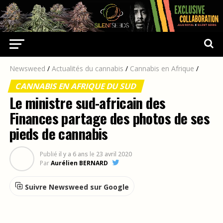
Newsweed
/
Actualités du cannabis
/
Cannabis en Afrique
/
CANNABIS EN AFRIQUE DU SUD
Le ministre sud-africain des
Finances partage des photos de ses
pieds de cannabis
Publié
il y a 6 ans
le
23 avril 2020
Par
Aurélien BERNARD
Suivre Newsweed sur Google