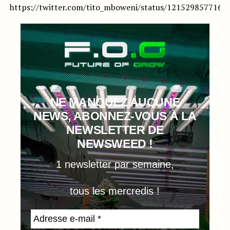
https://twitter.com/tito_mboweni/status/1215298577167
NE MANQUEZ AUCUNE
NEWS, ABONNEZ-VOUS À LA
NEWSLETTER DE
NEWSWEED !
1 newsletter par semaine,
tous les mercredis !