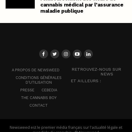
cannabis médical par l’assurance
maladie publique
RETROUVEZ-NOUS SUR
A PROPOS DE NEWSWEED
NEWS
CONDITIONS GÉNÉRALES
ET AILLEURS :
D’UTILISATION
PRESSE
CEBEDIA
THE CANNABIS BOY
CONTACT
Newsweed est le premier média français sur l'actualité légale et