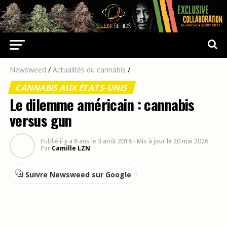
Newsweed
/
Actualités du cannabis
/
CANNABIS AUX ETATS-UNIS
Le dilemme américain : cannabis
versus gun
Publié
il y a 8 ans
le
3 août 2018
- Mis à jour le 20 mai 2026
Par
Camille LZN
Suivre Newsweed sur Google