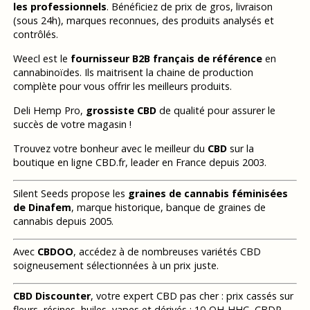
les professionnels
. Bénéficiez de prix de gros, livraison
(sous 24h), marques reconnues, des produits analysés et
contrôlés.
Weecl est le
fournisseur B2B français de référence
en
cannabinoïdes. Ils maitrisent la chaine de production
complète pour vous offrir les meilleurs produits.
Deli Hemp Pro,
grossiste CBD
de qualité pour assurer le
succès de votre magasin !
Trouvez votre bonheur avec le meilleur du
CBD
sur la
boutique en ligne CBD.fr, leader en France depuis 2003.
Silent Seeds propose les
graines de cannabis féminisées
de Dinafem
, marque historique, banque de graines de
cannabis depuis 2005.
Avec
CBDOO
, accédez à de nombreuses variétés CBD
soigneusement sélectionnées à un prix juste.
CBD Discounter
, votre expert CBD pas cher : prix cassés sur
fleurs, résines, huiles, vapes et dérivés : 10-OH-HHC, CBDP,