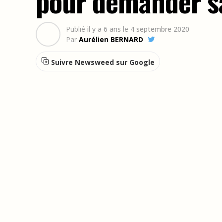
pour demander sa
Publié
il y a 6 ans
le
4 septembre 2020
Par
Aurélien BERNARD
Suivre Newsweed sur Google