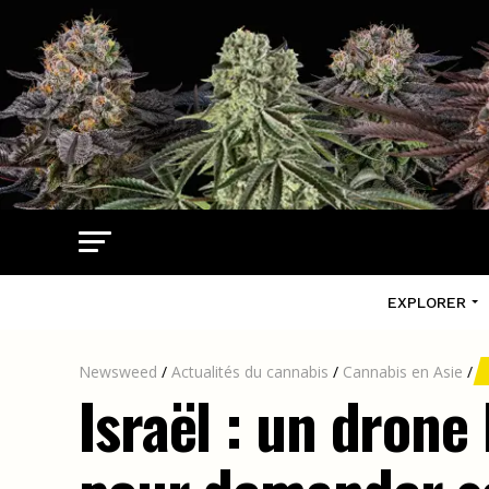
EXPLORER
Newsweed
/
Actualités du cannabis
/
Cannabis en Asie
/
Israël : un drone