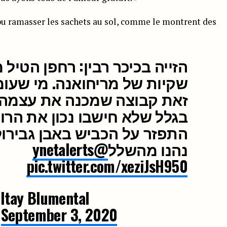
pu ramasser les sachets au sol, comme le montrent des
הזייה בכיכר רבין: רחפן הטיל
שקיות של מריחואנה. מי שעומ
זאת קבוצה שמכנה את עצמה".
בגלל שלא חישבו נכון את הרוח
התפזר על הכביש באבן גבירול.
@ynetalerts
נהנו מהשלל
pic.twitter.com/xeziJsH950
)
September 3, 2020