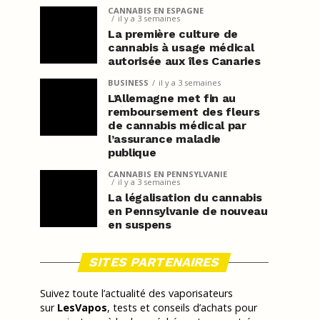
CANNABIS EN ESPAGNE
il y a 3 semaines
La première culture de
cannabis à usage médical
autorisée aux îles Canaries
BUSINESS
il y a 3 semaines
L’Allemagne met fin au
remboursement des fleurs
de cannabis médical par
l’assurance maladie
publique
CANNABIS EN PENNSYLVANIE
il y a 3 semaines
La légalisation du cannabis
en Pennsylvanie de nouveau
en suspens
SITES PARTENAIRES
Suivez toute l’actualité des vaporisateurs
sur
LesVapos
, tests et conseils d’achats pour