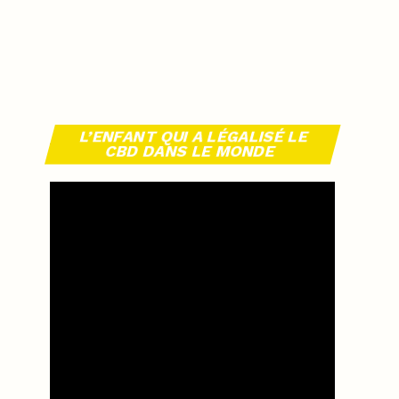
L’ENFANT QUI A LÉGALISÉ LE
CBD DANS LE MONDE