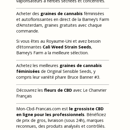
vaporisateurs à herbes séchées et concentrés.
Acheter des
graines de cannabis
féminisées
et autoflorissantes en direct de la Barney’s Farm
d’Amsterdam, graines gratuites avec chaque
commande.
Si vous êtes au Royaume-Uni et avez besoin
d’étonnantes
Cali Weed Strain Seeds
,
Barney’s Farm a la meilleure sélection.
Achetez les meilleures
graines de cannabis
féminisées
de Original Sensible Seeds, y
compris leur variété phare Bruce Banner #3.
Découvrez les
fleurs de CBD
avec Le Chanvrier
Français
Mon-Cbd-Francais.com est
le grossiste CBD
en ligne pour les professionnels
. Bénéficiez
de prix de gros, livraison (sous 24h), marques
reconnues, des produits analysés et contrôlés.