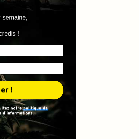
r semaine,
credis !
ultez notre
politique de
 d’informations.