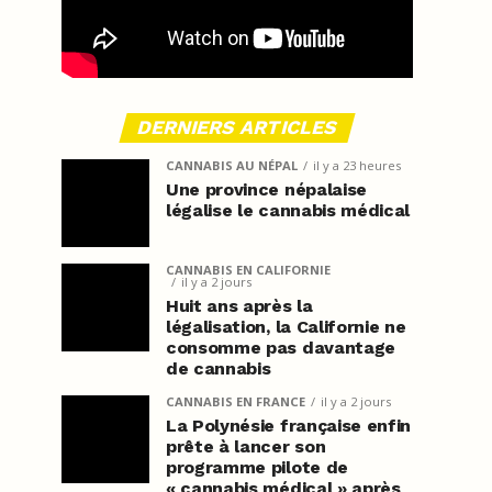
DERNIERS ARTICLES
CANNABIS AU NÉPAL
il y a 23 heures
Une province népalaise
légalise le cannabis médical
CANNABIS EN CALIFORNIE
il y a 2 jours
Huit ans après la
légalisation, la Californie ne
consomme pas davantage
de cannabis
CANNABIS EN FRANCE
il y a 2 jours
La Polynésie française enfin
prête à lancer son
programme pilote de
« cannabis médical » après