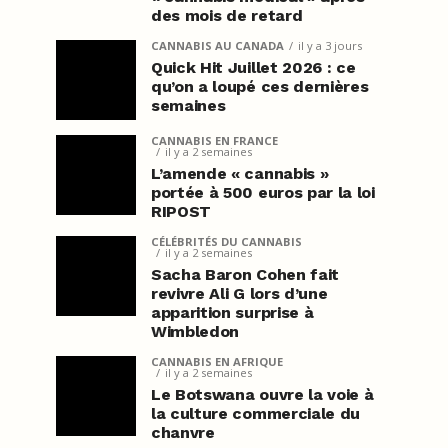
des mois de retard
CANNABIS AU CANADA
il y a 3 jours
Quick Hit Juillet 2026 : ce
qu’on a loupé ces dernières
semaines
CANNABIS EN FRANCE
il y a 2 semaines
L’amende « cannabis »
portée à 500 euros par la loi
RIPOST
CÉLÉBRITÉS DU CANNABIS
il y a 2 semaines
Sacha Baron Cohen fait
revivre Ali G lors d’une
apparition surprise à
Wimbledon
CANNABIS EN AFRIQUE
il y a 2 semaines
Le Botswana ouvre la voie à
la culture commerciale du
chanvre