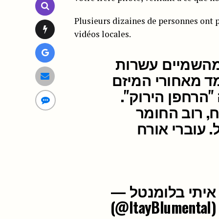
Plusieurs dizaines de personnes ont 
vidéos locales.
 מהשמיים עשרות
ד מאחורי המיזם
 "הרחפן הירוק
, רוב החומר
 עוברי אורח
— איתי בלומנטל Itay Blumental
(@ItayBlumental