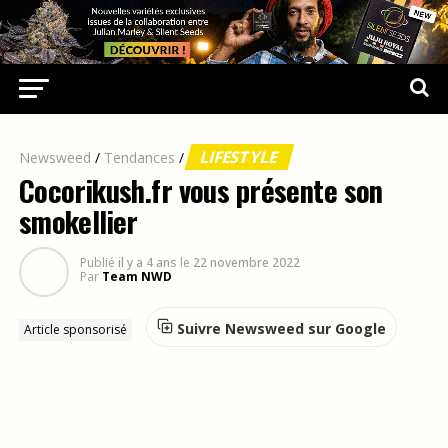
LIFESTYLE
Newsweed
/
Tendances
/
Cocorikush.fr vous présente son
smokellier
Publié
il y a 4 ans
le
22 novembre 2022
Par
Team NWD
Suivre Newsweed sur Google
Article sponsorisé