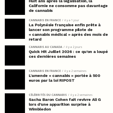
Huit ans après la légalisation, la
Californie ne consomme pas davantage
de cannabis
CANNABIS EN FRANCE
il y a 1 jour
La Polynésie française enfin prête à
lancer son programme pilote de
« cannabis médical » après des mois de
retard
CANNABIS AU CANADA
il y a 2 jours
Quick Hit Juillet 2026 : ce qu’on a loupé
ces dernières semaines
CANNABIS EN FRANCE
il y a 2 semaines
L’amende « cannabis » portée à 500
euros par la loi RIPOST
CÉLÉBRITÉS DU CANNABIS
il y a 2 semaines
Sacha Baron Cohen fait revivre Ali G
lors d’une apparition surprise à
Wimbledon