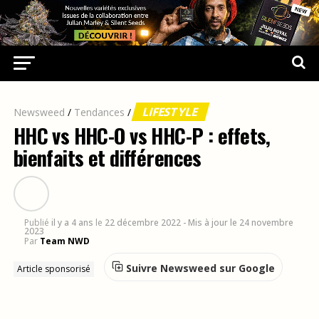
LIFESTYLE
Newsweed
/
Tendances
/
HHC vs HHC-O vs HHC-P : effets,
bienfaits et différences
Publié
il y a 4 ans
le
22 décembre 2022
- Mis à jour le 24 novembre
2023
Par
Team NWD
Suivre Newsweed sur Google
Article sponsorisé