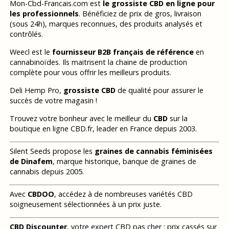
Mon-Cbd-Francais.com est
le grossiste CBD en ligne pour
les professionnels
. Bénéficiez de prix de gros, livraison
(sous 24h), marques reconnues, des produits analysés et
contrôlés.
Weecl est le
fournisseur B2B français de référence
en
cannabinoïdes. Ils maitrisent la chaine de production
complète pour vous offrir les meilleurs produits.
Deli Hemp Pro,
grossiste CBD
de qualité pour assurer le
succès de votre magasin !
Trouvez votre bonheur avec le meilleur du
CBD
sur la
boutique en ligne CBD.fr, leader en France depuis 2003.
Silent Seeds propose les
graines de cannabis féminisées
de Dinafem
, marque historique, banque de graines de
cannabis depuis 2005.
Avec
CBDOO
, accédez à de nombreuses variétés CBD
soigneusement sélectionnées à un prix juste.
CBD Discounter
, votre expert CBD pas cher : prix cassés sur