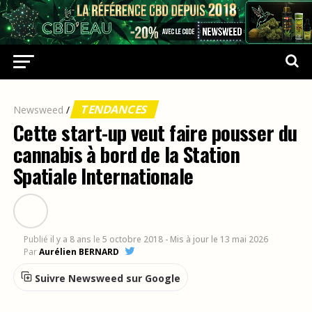
TENDANCES
Newsweed
/
Cette start-up veut faire pousser du
cannabis à bord de la Station
Spatiale Internationale
Publié
il y a 8 ans
le
5 octobre 2018
- Mis à jour le 13 mai 2026
Par
Aurélien BERNARD
Suivre Newsweed sur Google