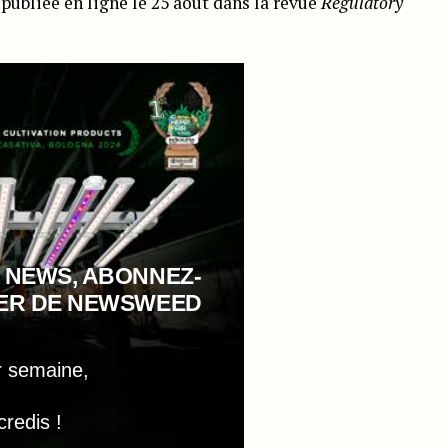
bliée en ligne le 25 août dans la revue
Regulatory
 NEWS, ABONNEZ-
TER DE NEWSWEED
r semaine,
credis !