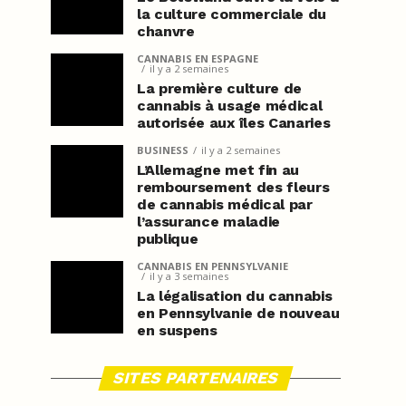
la culture commerciale du
chanvre
CANNABIS EN ESPAGNE
il y a 2 semaines
La première culture de
cannabis à usage médical
autorisée aux îles Canaries
BUSINESS
il y a 2 semaines
L’Allemagne met fin au
remboursement des fleurs
de cannabis médical par
l’assurance maladie
publique
CANNABIS EN PENNSYLVANIE
il y a 3 semaines
La légalisation du cannabis
en Pennsylvanie de nouveau
en suspens
SITES PARTENAIRES