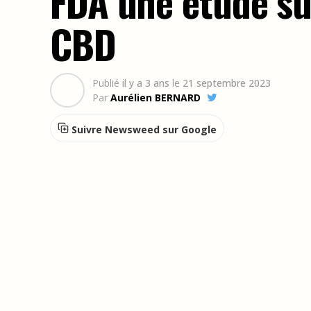
FDA une étude sur
CBD
Publié
il y a 3 ans
le
21 septembre 2023
Par
Aurélien BERNARD
Suivre Newsweed sur Google