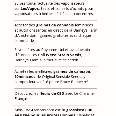
Suivez toute l’actualité des vaporisateurs
sur
LesVapos
, tests et conseils d’achats pour
vaporisateurs à herbes séchées et concentrés.
Acheter des
graines de cannabis
féminisées
et autoflorissantes en direct de la Barney’s Farm
d’Amsterdam, graines gratuites avec chaque
commande.
Si vous êtes au Royaume-Uni et avez besoin
d’étonnantes
Cali Weed Strain Seeds
,
Barney’s Farm a la meilleure sélection.
Achetez les meilleures
graines de cannabis
féminisées
de Original Sensible Seeds, y
compris leur variété phare Bruce Banner #3.
Découvrez les
fleurs de CBD
avec Le Chanvrier
Français
Mon-Cbd-Francais.com est
le grossiste CBD
en ligne pour les professionnels
. Bénéficiez