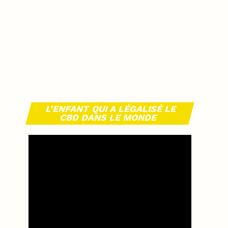
L’ENFANT QUI A LÉGALISÉ LE
CBD DANS LE MONDE