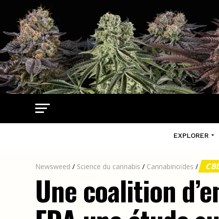
EXPLORER
CB
Newsweed
/
Science du cannabis
/
Cannabinoïdes
/
Une coalition d’