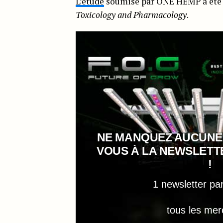
L’étude
soumise par ONE HEMP a été pu
Toxicology and Pharmacology
.
NE MANQUEZ AUCUNE
VOUS À LA NEWSLET
!
1 newsletter pa
tous les mer