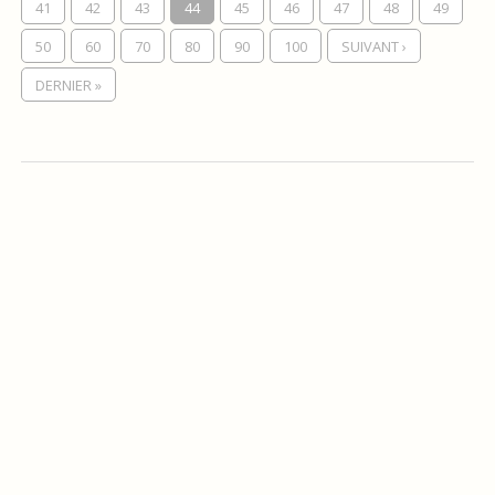
41
42
43
44
45
46
47
48
49
50
60
70
80
90
100
SUIVANT ›
DERNIER »