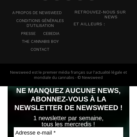
RETROUVEZ-NOUS SUR
A PROPOS DE NEWSWEED
NEWS
CONDITIONS GÉNÉRALES
ET AILLEURS :
D’UTILISATION
PRESSE
CEBEDIA
THE CANNABIS BOY
CONTACT
Newsweed est le premier média français sur l'actualité légale et
mondiale du cannabis - © Newsweed
NE MANQUEZ AUCUNE NEWS,
ABONNEZ-VOUS À LA
NEWSLETTER DE NEWSWEED !
1 newsletter par semaine,
tous les mercredis !