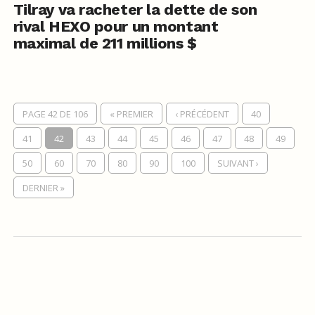
Tilray va racheter la dette de son
rival HEXO pour un montant
maximal de 211 millions $
PAGE 42 DE 106
« PREMIER
‹ PRÉCÉDENT
40
41
42
43
44
45
46
47
48
49
50
60
70
80
90
100
SUIVANT ›
DERNIER »