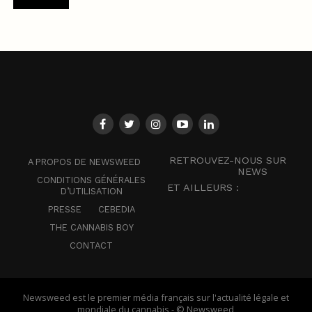
RETROUVEZ-NOUS SUR
A PROPOS DE NEWSWEED
NEWS
CONDITIONS GÉNÉRALES
ET AILLEURS :
D’UTILISATION
PRESSE
CEBEDIA
THE CANNABIS BOY
CONTACT
Newsweed est le premier média français sur l'actualité légale et
mondiale du cannabis - © Newsweed