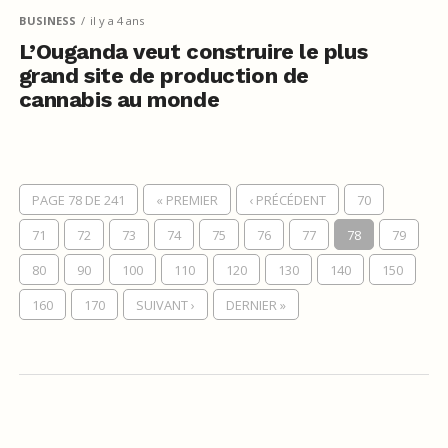
BUSINESS
il y a 4 ans
L’Ouganda veut construire le plus
grand site de production de
cannabis au monde
PAGE 78 DE 241
« PREMIER
‹ PRÉCÉDENT
70
71
72
73
74
75
76
77
78
79
80
90
100
110
120
130
140
150
160
170
SUIVANT ›
DERNIER »