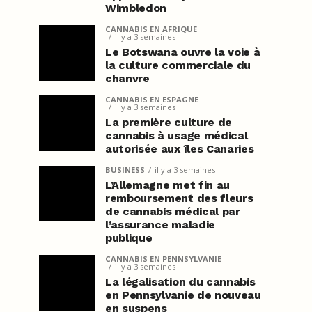
Wimbledon
CANNABIS EN AFRIQUE
il y a 3 semaines
Le Botswana ouvre la voie à
la culture commerciale du
chanvre
CANNABIS EN ESPAGNE
il y a 3 semaines
La première culture de
cannabis à usage médical
autorisée aux îles Canaries
BUSINESS
il y a 3 semaines
L’Allemagne met fin au
remboursement des fleurs
de cannabis médical par
l’assurance maladie
publique
CANNABIS EN PENNSYLVANIE
il y a 3 semaines
La légalisation du cannabis
en Pennsylvanie de nouveau
en suspens