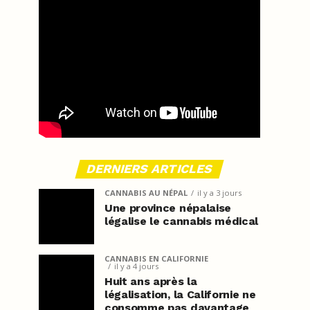
DERNIERS ARTICLES
CANNABIS AU NÉPAL
il y a 3 jours
Une province népalaise
légalise le cannabis médical
CANNABIS EN CALIFORNIE
il y a 4 jours
Huit ans après la
légalisation, la Californie ne
consomme pas davantage