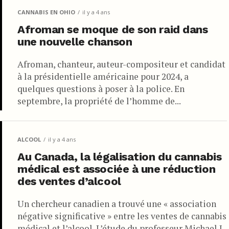
CANNABIS EN OHIO
il y a 4 ans
Afroman se moque de son raid dans
une nouvelle chanson
Afroman, chanteur, auteur-compositeur et candidat
à la présidentielle américaine pour 2024, a
quelques questions à poser à la police. En
septembre, la propriété de l’homme de...
ALCOOL
il y a 4 ans
Au Canada, la légalisation du cannabis
médical est associée à une réduction
des ventes d’alcool
Un chercheur canadien a trouvé une « association
négative significative » entre les ventes de cannabis
médical et l’alcool. L’étude du professeur Michael J.