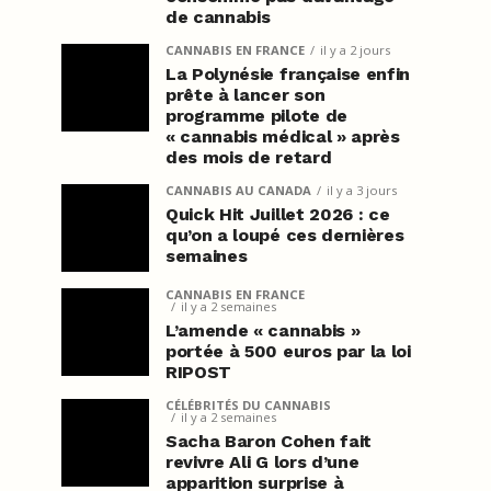
de cannabis
CANNABIS EN FRANCE
il y a 2 jours
La Polynésie française enfin
prête à lancer son
programme pilote de
« cannabis médical » après
des mois de retard
CANNABIS AU CANADA
il y a 3 jours
Quick Hit Juillet 2026 : ce
qu’on a loupé ces dernières
semaines
CANNABIS EN FRANCE
il y a 2 semaines
L’amende « cannabis »
portée à 500 euros par la loi
RIPOST
CÉLÉBRITÉS DU CANNABIS
il y a 2 semaines
Sacha Baron Cohen fait
revivre Ali G lors d’une
apparition surprise à