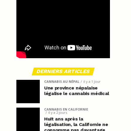
DERNIERS ARTICLES
CANNABIS AU NÉPAL
il y a 1 jour
Une province népalaise
légalise le cannabis médical
CANNABIS EN CALIFORNIE
il y a 2 jours
Huit ans après la
légalisation, la Californie ne
consomme pas davantage