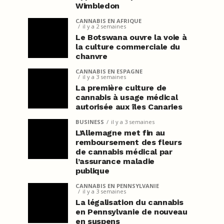
Wimbledon
CANNABIS EN AFRIQUE
il y a 2 semaines
Le Botswana ouvre la voie à
la culture commerciale du
chanvre
CANNABIS EN ESPAGNE
il y a 3 semaines
La première culture de
cannabis à usage médical
autorisée aux îles Canaries
BUSINESS
il y a 3 semaines
L’Allemagne met fin au
remboursement des fleurs
de cannabis médical par
l’assurance maladie
publique
CANNABIS EN PENNSYLVANIE
il y a 3 semaines
La légalisation du cannabis
en Pennsylvanie de nouveau
en suspens