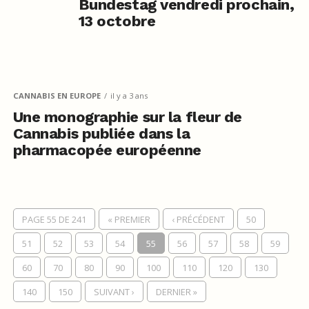
Bundestag vendredi prochain,
13 octobre
CANNABIS EN EUROPE
il y a 3 ans
Une monographie sur la fleur de
Cannabis publiée dans la
pharmacopée européenne
PAGE 55 DE 241
« PREMIER
‹ PRÉCÉDENT
50
51
52
53
54
55
56
57
58
59
60
70
80
90
100
110
120
130
140
150
SUIVANT ›
DERNIER »