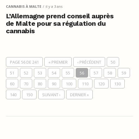
CANNABIS À MALTE
il y a 3 ans
L’Allemagne prend conseil auprès
de Malte pour sa régulation du
cannabis
PAGE 56 DE 241
« PREMIER
‹ PRÉCÉDENT
50
51
52
53
54
55
56
57
58
59
60
70
80
90
100
110
120
130
140
150
SUIVANT ›
DERNIER »