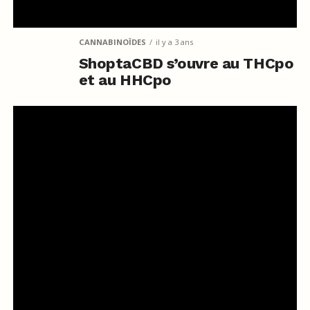
CANNABINOÏDES
il y a 3 ans
ShoptaCBD s’ouvre au THCpo
et au HHCpo