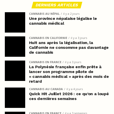
DERNIERS ARTICLES
CANNABIS AU NÉPAL
il y a 2 jours
Une province népalaise légalise le
cannabis médical
CANNABIS EN CALIFORNIE
il y a 3 jours
Huit ans après la légalisation, la
Californie ne consomme pas davantage
de cannabis
CANNABIS EN FRANCE
il y a 3 jours
La Polynésie française enfin prête à
lancer son programme pilote de
« cannabis médical » après des mois de
retard
CANNABIS AU CANADA
il y a 4 jours
Quick Hit Juillet 2026 : ce qu’on a loupé
ces dernières semaines
CANNABIS EN FRANCE
il y a 3 semaines