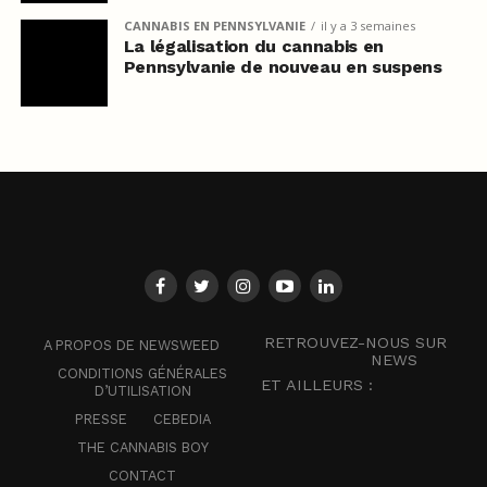
CANNABIS EN PENNSYLVANIE
il y a 3 semaines
La légalisation du cannabis en
Pennsylvanie de nouveau en suspens
RETROUVEZ-NOUS SUR
A PROPOS DE NEWSWEED
NEWS
CONDITIONS GÉNÉRALES
ET AILLEURS :
D’UTILISATION
PRESSE
CEBEDIA
THE CANNABIS BOY
CONTACT