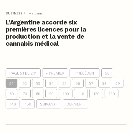
BUSINESS
il y a 3 ans
L’Argentine accorde six
premières licences pour la
production et la vente de
cannabis médical
PAGE 51 DE 241
« PREMIER
‹ PRÉCÉDENT
50
51
52
53
54
55
56
57
58
59
60
70
80
90
100
110
120
130
140
150
SUIVANT ›
DERNIER »