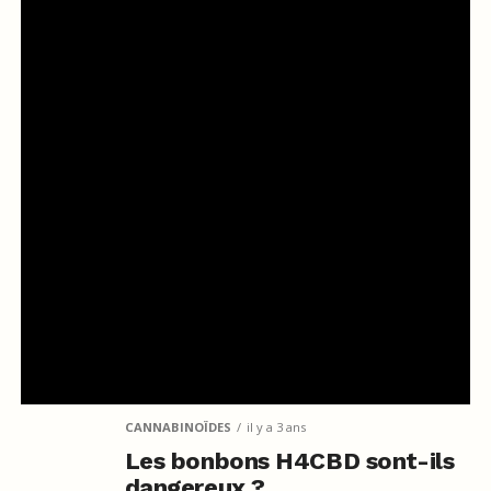
CANNABINOÏDES
il y a 3 ans
Les bonbons H4CBD sont-ils
dangereux ?