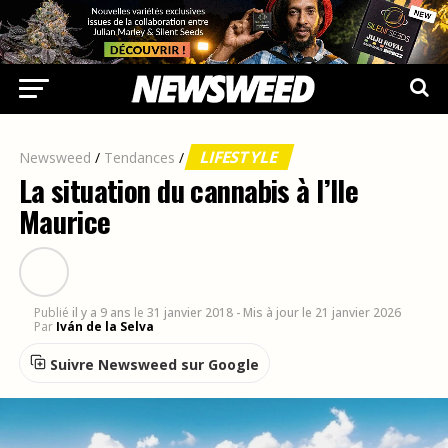
LIFESTYLE
Newsweed
/
Tendances
/
La situation du cannabis à l’Ile
Maurice
Publié
il y a 9 ans
le
31 janvier 2018
- Mis à jour le 21 janvier 2026
Par
Iván de la Selva
Suivre Newsweed sur Google