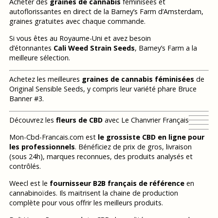
Acheter des
graines de cannabis
féminisées et
autoflorissantes en direct de la Barney’s Farm d’Amsterdam,
graines gratuites avec chaque commande.
Si vous êtes au Royaume-Uni et avez besoin
d’étonnantes
Cali Weed Strain Seeds
, Barney’s Farm a la
meilleure sélection.
Achetez les meilleures
graines de cannabis féminisées
de
Original Sensible Seeds, y compris leur variété phare Bruce
Banner #3.
Découvrez les
fleurs de CBD
avec Le Chanvrier Français
Mon-Cbd-Francais.com est
le grossiste CBD en ligne pour
les professionnels
. Bénéficiez de prix de gros, livraison
(sous 24h), marques reconnues, des produits analysés et
contrôlés.
Weecl est le
fournisseur B2B français de référence
en
cannabinoïdes. Ils maitrisent la chaine de production
complète pour vous offrir les meilleurs produits.