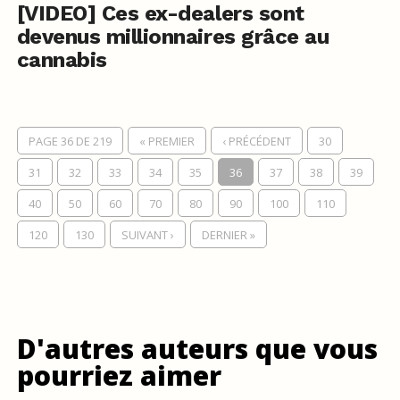
[VIDEO] Ces ex-dealers sont
devenus millionnaires grâce au
cannabis
PAGE 36 DE 219
« PREMIER
‹ PRÉCÉDENT
30
31
32
33
34
35
36
37
38
39
40
50
60
70
80
90
100
110
120
130
SUIVANT ›
DERNIER »
D'autres auteurs que vous
pourriez aimer