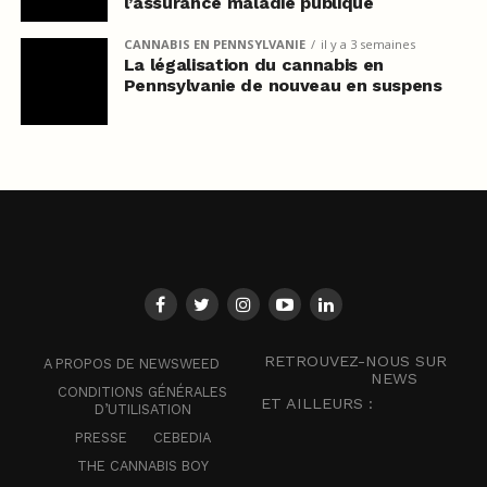
l’assurance maladie publique
CANNABIS EN PENNSYLVANIE
il y a 3 semaines
La légalisation du cannabis en
Pennsylvanie de nouveau en suspens
RETROUVEZ-NOUS SUR
A PROPOS DE NEWSWEED
NEWS
CONDITIONS GÉNÉRALES
ET AILLEURS :
D’UTILISATION
PRESSE
CEBEDIA
THE CANNABIS BOY