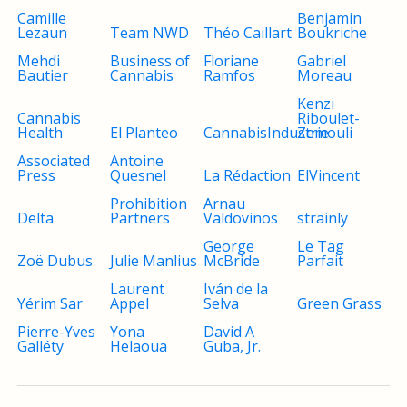
Camille
Benjamin
Lezaun
Team NWD
Théo Caillart
Boukriche
Mehdi
Business of
Floriane
Gabriel
Bautier
Cannabis
Ramfos
Moreau
Kenzi
Cannabis
Riboulet-
Health
El Planteo
CannabisIndustrie
Zemouli
Associated
Antoine
Press
Quesnel
La Rédaction
ElVincent
Prohibition
Arnau
Delta
Partners
Valdovinos
strainly
George
Le Tag
Zoë Dubus
Julie Manlius
McBride
Parfait
Laurent
Iván de la
Yérim Sar
Appel
Selva
Green Grass
Pierre-Yves
Yona
David A
Galléty
Helaoua
Guba, Jr.