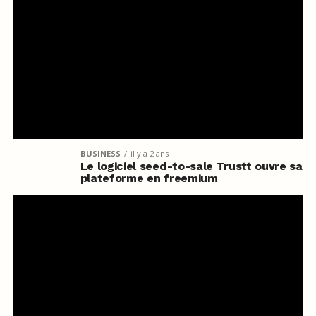
BUSINESS
il y a 2 ans
Le logiciel seed-to-sale Trustt ouvre sa
plateforme en freemium