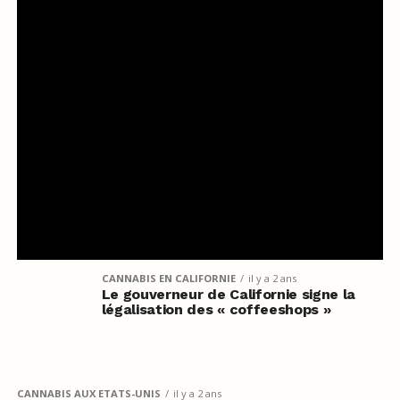
CANNABIS EN CALIFORNIE
il y a 2 ans
Le gouverneur de Californie signe la
légalisation des « coffeeshops »
CANNABIS AUX ETATS-UNIS
il y a 2 ans