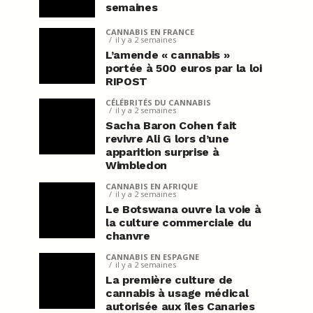
semaines
CANNABIS EN FRANCE
il y a 2 semaines
L’amende « cannabis »
portée à 500 euros par la loi
RIPOST
CÉLÉBRITÉS DU CANNABIS
il y a 2 semaines
Sacha Baron Cohen fait
revivre Ali G lors d’une
apparition surprise à
Wimbledon
CANNABIS EN AFRIQUE
il y a 2 semaines
Le Botswana ouvre la voie à
la culture commerciale du
chanvre
CANNABIS EN ESPAGNE
il y a 2 semaines
La première culture de
cannabis à usage médical
autorisée aux îles Canaries