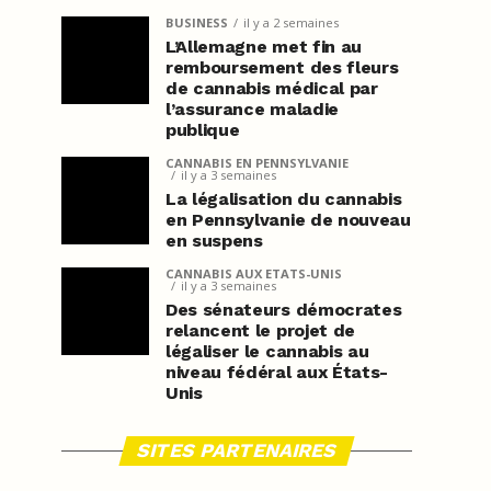
BUSINESS
il y a 2 semaines
L’Allemagne met fin au
remboursement des fleurs
de cannabis médical par
l’assurance maladie
publique
CANNABIS EN PENNSYLVANIE
il y a 3 semaines
La légalisation du cannabis
en Pennsylvanie de nouveau
en suspens
CANNABIS AUX ETATS-UNIS
il y a 3 semaines
Des sénateurs démocrates
relancent le projet de
légaliser le cannabis au
niveau fédéral aux États-
Unis
SITES PARTENAIRES