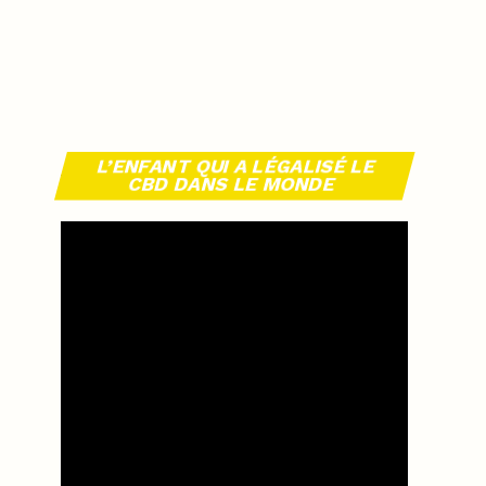
L’ENFANT QUI A LÉGALISÉ LE
CBD DANS LE MONDE