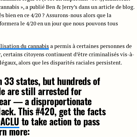
nnabis », a publié Ben & Jerry’s dans un article de blog.
ès bien en ce 4/20 ? Assurons-nous alors que la
nsformera le 4/20 en un jour que nous pouvons tous
lisation du cannabis
a permis à certaines personnes de
r, certains citoyens continuent d’être criminalisés vis-à-
égaux, alors que les disparités raciales persistent.
in 33 states, but hundreds of
 are still arrested for
year — a disproportionate
ck. This #420, get the facts
ACLU
to take action to pass
rn more: