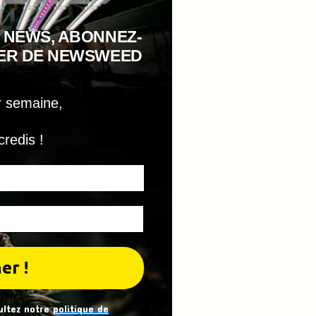
 NEWS, ABONNEZ-
TER DE NEWSWEED
r semaine,
credis !
ultez notre
politique de