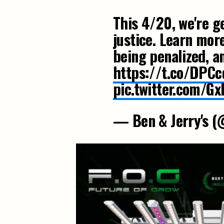
This 4/20, we're g
justice. Learn mor
being penalized, a
https://t.co/DPC
pic.twitter.com/G
— Ben & Jerry's 