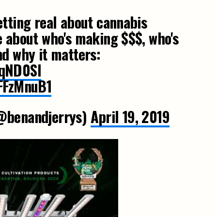
etting real about cannabis
e about who's making $$$, who's
nd why it matters:
cqND0SI
xFFzMnuB1
(@benandjerrys)
April 19, 2019