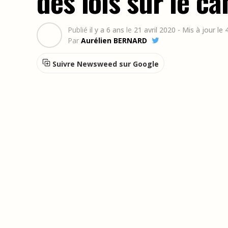
des lois sur le c
Publié
il y a 6 ans
le
21 avril 2020
- Mis à jour le 
Par
Aurélien BERNARD
Suivre Newsweed sur Google