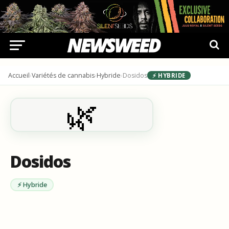
Accueil
›
Variétés de cannabis
›
Hybride
›
Dosidos
⚡ HYBRIDE
🌿
Dosidos
⚡ Hybride