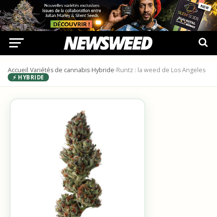
Accueil
›
Variétés de cannabis
›
Hybride
›
Runtz : la weed de Los Angeles
⚡ HYBRIDE