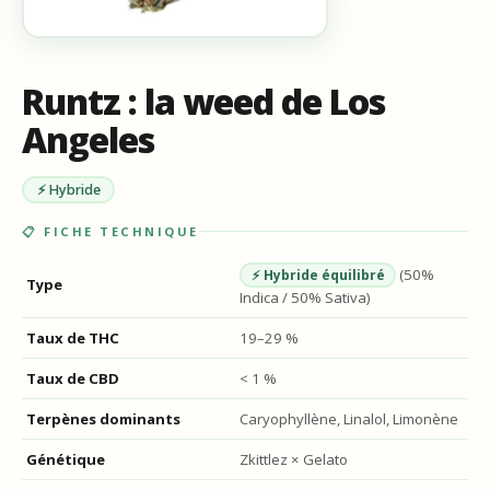
Runtz : la weed de Los
Angeles
⚡ Hybride
📋 FICHE TECHNIQUE
(50%
⚡ Hybride équilibré
Type
Indica / 50% Sativa)
Taux de THC
19–29 %
Taux de CBD
< 1 %
Terpènes dominants
Caryophyllène, Linalol, Limonène
Génétique
Zkittlez × Gelato