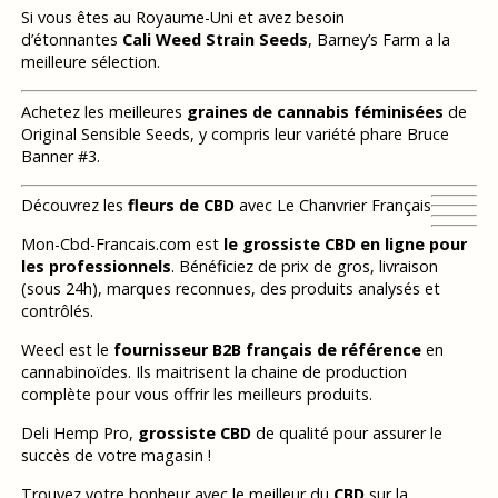
Si vous êtes au Royaume-Uni et avez besoin
d’étonnantes
Cali Weed Strain Seeds
, Barney’s Farm a la
meilleure sélection.
Achetez les meilleures
graines de cannabis féminisées
de
Original Sensible Seeds, y compris leur variété phare Bruce
Banner #3.
Découvrez les
fleurs de CBD
avec Le Chanvrier Français
Mon-Cbd-Francais.com est
le grossiste CBD en ligne pour
les professionnels
. Bénéficiez de prix de gros, livraison
(sous 24h), marques reconnues, des produits analysés et
contrôlés.
Weecl est le
fournisseur B2B français de référence
en
cannabinoïdes. Ils maitrisent la chaine de production
complète pour vous offrir les meilleurs produits.
Deli Hemp Pro,
grossiste CBD
de qualité pour assurer le
succès de votre magasin !
Trouvez votre bonheur avec le meilleur du
CBD
sur la