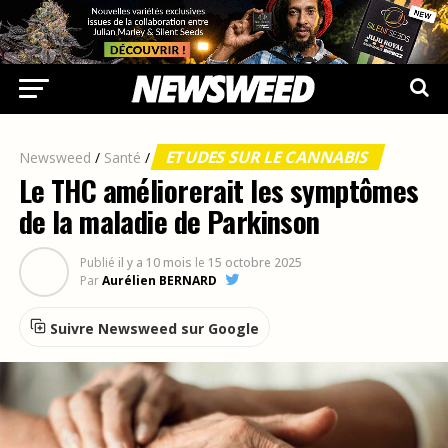
ETUDES SUR LE CANNABIS
Newsweed
/
Santé
/
Le THC améliorerait les symptômes
de la maladie de Parkinson
Publié
il y a 10 mois
le
15 octobre 2025
Par
Aurélien BERNARD
Suivre Newsweed sur Google