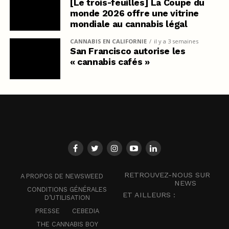
[Le trois-feuilles] La Coupe du
monde 2026 offre une vitrine
mondiale au cannabis légal
CANNABIS EN CALIFORNIE
il y a 3 semaines
San Francisco autorise les
« cannabis cafés »
RETROUVEZ-NOUS SUR
A PROPOS DE NEWSWEED
NEWS
CONDITIONS GÉNÉRALES
ET AILLEURS :
D’UTILISATION
PRESSE
CEBEDIA
THE CANNABIS BOY