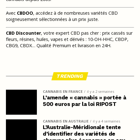
Avec
CBDOO
, accédez à de nombreuses variétés CBD
soigneusement sélectionnées à un prix juste.
CBD Discounter
, votre expert CBD pas cher : prix cassés sur
fleurs, résines, huiles, vapes et dérivés : 10-OH-HHC, CBDP,
CBG9, CBDX… Qualité Premium et livraison en 24H.
TRENDING
CANNABIS EN FRANCE
il y a 2 semaines
L’amende « cannabis » portée à
500 euros par la loi RIPOST
CANNABIS EN AUSTRALIE
il y a 4 semaines
L’Australie-Méridionale tente
d’identifier des variétés de