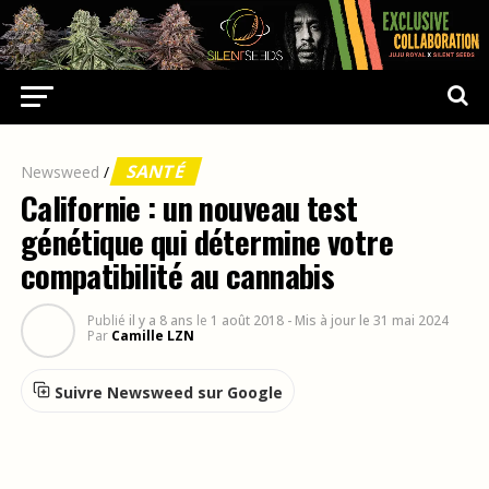
SANTÉ
Newsweed
/
Californie : un nouveau test
génétique qui détermine votre
compatibilité au cannabis
Publié
il y a 8 ans
le
1 août 2018
- Mis à jour le 31 mai 2024
Par
Camille LZN
Suivre Newsweed sur Google