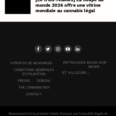
monde 2026 offre une vitrine
mondiale au cannabis légal
RETROUVEZ-NOUS SUR
A PROPOS DE NEWSWEED
NEWS
CONDITIONS GÉNÉRALES
ET AILLEURS :
D’UTILISATION
PRESSE
CEBEDIA
THE CANNABIS BOY
CONTACT
Newsweed est le premier média français sur l'actualité légale et