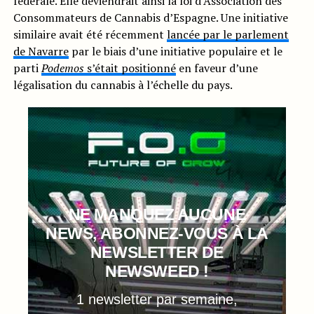
fédérale. Elle deviendrait ainsi la loi d’Association des
Consommateurs de Cannabis d’Espagne. Une initiative
similaire avait été récemment
lancée par le parlement
de Navarre
par le biais d’une initiative populaire et le
parti
Podemos
s’était positionné
en faveur d’une
légalisation du cannabis à l’échelle du pays.
NE MANQUEZ AUCUNE
NEWS, ABONNEZ-VOUS À LA
NEWSLETTER DE
NEWSWEED !
1 newsletter par semaine,