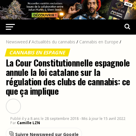
Newsweed
/
Actualités du cannabis
/
Cannabis en Europe
/
CANNABIS EN ESPAGNE
La Cour Constitutionnelle espagnole
annule la loi catalane sur la
régulation des clubs de cannabis: ce
que ça implique
Publié
il y a 8 ans
le
28 septembre 2018
- Mis à jour le 15 avril 2022
Par
Camille LZN
Suivre Newsweed sur Google