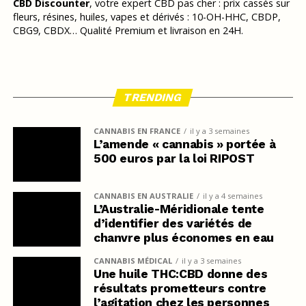
CBD Discounter
, votre expert CBD pas cher : prix cassés sur
fleurs, résines, huiles, vapes et dérivés : 10-OH-HHC, CBDP,
CBG9, CBDX… Qualité Premium et livraison en 24H.
TRENDING
CANNABIS EN FRANCE
il y a 3 semaines
L’amende « cannabis » portée à
500 euros par la loi RIPOST
CANNABIS EN AUSTRALIE
il y a 4 semaines
L’Australie-Méridionale tente
d’identifier des variétés de
chanvre plus économes en eau
CANNABIS MÉDICAL
il y a 3 semaines
Une huile THC:CBD donne des
résultats prometteurs contre
l’agitation chez les personnes