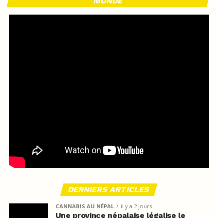
MONDE
DERNIERS ARTICLES
CANNABIS AU NÉPAL
il y a 2 jours
Une province népalaise légalise le