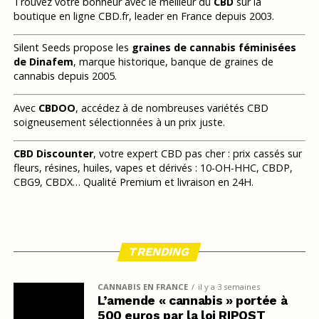
Trouvez votre bonheur avec le meilleur du
CBD
sur la
boutique en ligne CBD.fr, leader en France depuis 2003.
Silent Seeds propose les
graines de cannabis féminisées
de Dinafem
, marque historique, banque de graines de
cannabis depuis 2005.
Avec
CBDOO
, accédez à de nombreuses variétés CBD
soigneusement sélectionnées à un prix juste.
CBD Discounter
, votre expert CBD pas cher : prix cassés sur
fleurs, résines, huiles, vapes et dérivés : 10-OH-HHC, CBDP,
CBG9, CBDX… Qualité Premium et livraison en 24H.
TRENDING
CANNABIS EN FRANCE
il y a 3 semaines
L’amende « cannabis » portée à
500 euros par la loi RIPOST