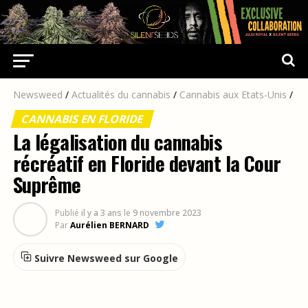
Newsweed
/
Actualités du cannabis
/
Cannabis aux Etats-Unis
/
CANNABIS EN FLORIDE
La légalisation du cannabis
récréatif en Floride devant la Cour
Suprême
Publié
il y a 3 ans
le
9 novembre 2023
Par
Aurélien BERNARD
Suivre Newsweed sur Google