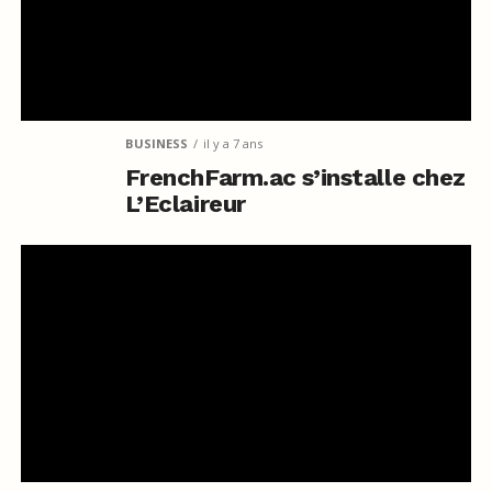
BUSINESS
il y a 7 ans
FrenchFarm.ac s’installe chez
L’Eclaireur