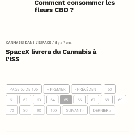
Comment consommer les
fleurs CBD ?
CANNABIS DANS L'ESPACE
il y a 7 ans
SpaceX livrera du Cannabis à
l’ISS
PAGE 65 DE 106
« PREMIER
‹ PRÉCÉDENT
60
61
62
63
64
65
66
67
68
69
70
80
90
100
SUIVANT ›
DERNIER »