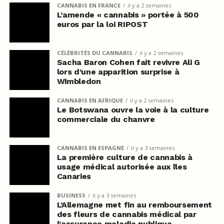
CANNABIS EN FRANCE
il y a 2 semaines
L’amende « cannabis » portée à 500
euros par la loi RIPOST
CÉLÉBRITÉS DU CANNABIS
il y a 2 semaines
Sacha Baron Cohen fait revivre Ali G
lors d’une apparition surprise à
Wimbledon
CANNABIS EN AFRIQUE
il y a 2 semaines
Le Botswana ouvre la voie à la culture
commerciale du chanvre
CANNABIS EN ESPAGNE
il y a 3 semaines
La première culture de cannabis à
usage médical autorisée aux îles
Canaries
BUSINESS
il y a 3 semaines
L’Allemagne met fin au remboursement
des fleurs de cannabis médical par
l’assurance maladie publique