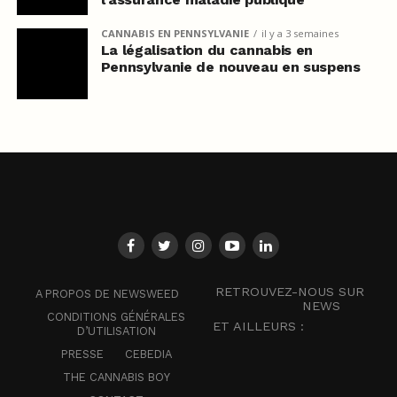
CANNABIS EN PENNSYLVANIE
il y a 3 semaines
La légalisation du cannabis en
Pennsylvanie de nouveau en suspens
RETROUVEZ-NOUS SUR
A PROPOS DE NEWSWEED
NEWS
CONDITIONS GÉNÉRALES
ET AILLEURS :
D’UTILISATION
PRESSE
CEBEDIA
THE CANNABIS BOY