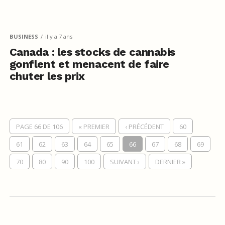
BUSINESS
il y a 7 ans
Canada : les stocks de cannabis
gonflent et menacent de faire
chuter les prix
PAGE 66 DE 106
« PREMIER
‹ PRÉCÉDENT
60
61
62
63
64
65
66
67
68
69
70
80
90
100
SUIVANT ›
DERNIER »