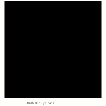
BEAUTÉ
il y a 7 ans