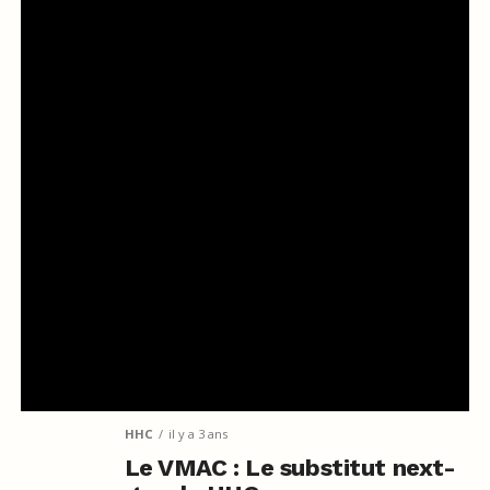
HHC
il y a 3 ans
Le VMAC : Le substitut next-