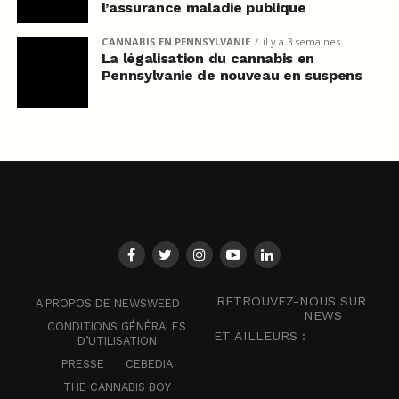
l’assurance maladie publique
CANNABIS EN PENNSYLVANIE
il y a 3 semaines
La légalisation du cannabis en
Pennsylvanie de nouveau en suspens
RETROUVEZ-NOUS SUR
A PROPOS DE NEWSWEED
NEWS
CONDITIONS GÉNÉRALES
ET AILLEURS :
D’UTILISATION
PRESSE
CEBEDIA
THE CANNABIS BOY