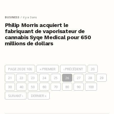
BUSINESS
il y a 3 ans
Philip Morris acquiert le
fabriquant de vaporisateur de
cannabis Syqe Medical pour 650
millions de dollars
PAGE 26 DE 106
« PREMIER
‹ PRÉCÉDENT
20
21
22
23
24
25
26
27
28
29
30
40
50
60
70
80
90
100
SUIVANT ›
DERNIER »