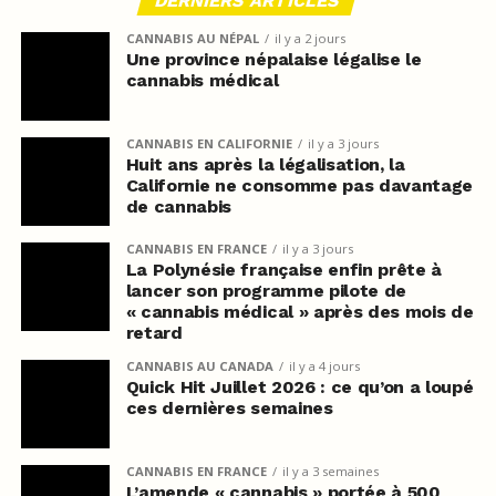
DERNIERS ARTICLES
CANNABIS AU NÉPAL
il y a 2 jours
Une province népalaise légalise le
cannabis médical
CANNABIS EN CALIFORNIE
il y a 3 jours
Huit ans après la légalisation, la
Californie ne consomme pas davantage
de cannabis
CANNABIS EN FRANCE
il y a 3 jours
La Polynésie française enfin prête à
lancer son programme pilote de
« cannabis médical » après des mois de
retard
CANNABIS AU CANADA
il y a 4 jours
Quick Hit Juillet 2026 : ce qu’on a loupé
ces dernières semaines
CANNABIS EN FRANCE
il y a 3 semaines
L’amende « cannabis » portée à 500