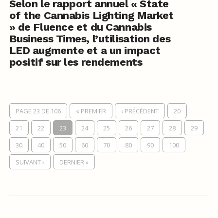
Selon le rapport annuel « State
of the Cannabis Lighting Market
» de Fluence et du Cannabis
Business Times, l’utilisation des
LED augmente et a un impact
positif sur les rendements
PAGE 23 DE 106
« PREMIER
‹ PRÉCÉDENT
20
21
22
23
24
25
26
27
28
29
30
40
50
60
70
80
90
100
SUIVANT ›
DERNIER »