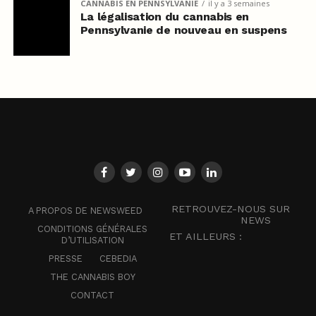
CANNABIS EN PENNSYLVANIE
il y a 3 semaines
La légalisation du cannabis en
Pennsylvanie de nouveau en suspens
RETROUVEZ-NOUS SUR
A PROPOS DE NEWSWEED
NEWS
CONDITIONS GÉNÉRALES
ET AILLEURS :
D’UTILISATION
PRESSE
CEBEDIA
THE CANNABIS BOY
CONTACT