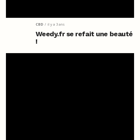
CBD
il y a 3 ans
Weedy.fr se refait une beauté
!