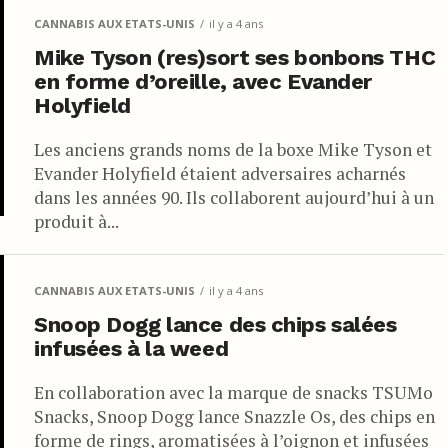
CANNABIS AUX ETATS-UNIS
il y a 4 ans
Mike Tyson (res)sort ses bonbons THC
en forme d’oreille, avec Evander
Holyfield
Les anciens grands noms de la boxe Mike Tyson et
Evander Holyfield étaient adversaires acharnés
dans les années 90. Ils collaborent aujourd’hui à un
produit à...
CANNABIS AUX ETATS-UNIS
il y a 4 ans
Snoop Dogg lance des chips salées
infusées à la weed
En collaboration avec la marque de snacks TSUMo
Snacks, Snoop Dogg lance Snazzle Os, des chips en
forme de rings, aromatisées à l’oignon et infusées