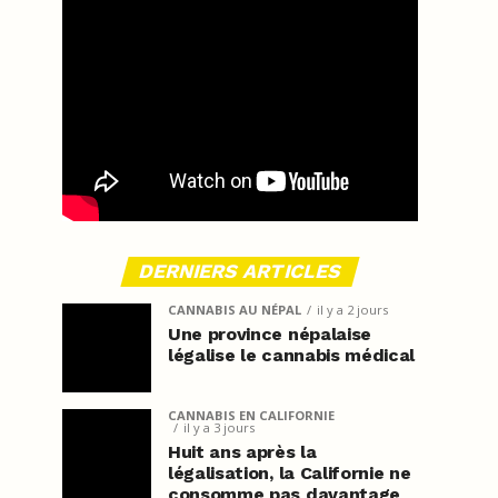
DERNIERS ARTICLES
CANNABIS AU NÉPAL
il y a 2 jours
Une province népalaise
légalise le cannabis médical
CANNABIS EN CALIFORNIE
il y a 3 jours
Huit ans après la
légalisation, la Californie ne
consomme pas davantage