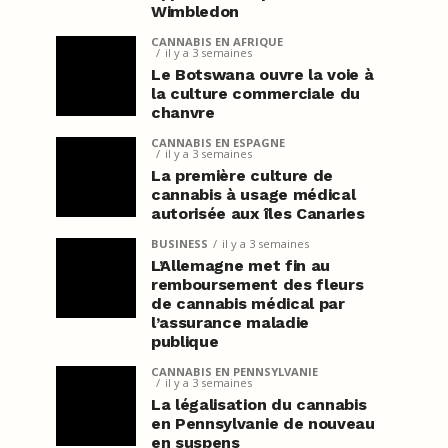
Wimbledon
CANNABIS EN AFRIQUE
il y a 3 semaines
Le Botswana ouvre la voie à
la culture commerciale du
chanvre
CANNABIS EN ESPAGNE
il y a 3 semaines
La première culture de
cannabis à usage médical
autorisée aux îles Canaries
BUSINESS
il y a 3 semaines
L’Allemagne met fin au
remboursement des fleurs
de cannabis médical par
l’assurance maladie
publique
CANNABIS EN PENNSYLVANIE
il y a 3 semaines
La légalisation du cannabis
en Pennsylvanie de nouveau
en suspens