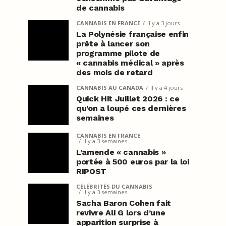
de cannabis
CANNABIS EN FRANCE
il y a 3 jours
La Polynésie française enfin
prête à lancer son
programme pilote de
« cannabis médical » après
des mois de retard
CANNABIS AU CANADA
il y a 4 jours
Quick Hit Juillet 2026 : ce
qu’on a loupé ces dernières
semaines
CANNABIS EN FRANCE
il y a 3 semaines
L’amende « cannabis »
portée à 500 euros par la loi
RIPOST
CÉLÉBRITÉS DU CANNABIS
il y a 3 semaines
Sacha Baron Cohen fait
revivre Ali G lors d’une
apparition surprise à