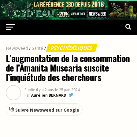
PSYCHÉDÉLIQUES
Newsweed
/
Santé
/
L’augmentation de la consommation
de l’Amanita Muscaria suscite
l’inquiétude des chercheurs
Publié
il y a 2 ans
le
25 juin 2024
Par
Aurélien BERNARD
Suivre Newsweed sur Google