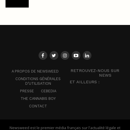
RETROUVEZ-NOUS SUR
A PROPOS DE NEWSWEED
NEWS
CONDITIONS GÉNÉRALES
ET AILLEURS :
D’UTILISATION
PRESSE
CEBEDIA
THE CANNABIS BOY
CONTACT
Newsweed est le premier média français sur l'actualité légale et