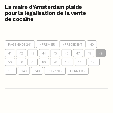
La maire d’Amsterdam plaide
pour la légalisation de la vente
de cocaïne
PAGE 49 DE 241
« PREMIER
‹ PRÉCÉDENT
40
41
42
43
44
45
46
47
48
49
50
60
70
80
90
100
110
120
130
140
240
SUIVANT ›
DERNIER »